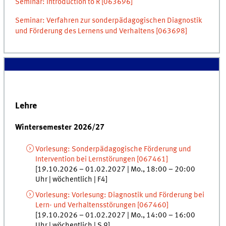
Seminar: Introduction to R [063696]
Seminar: Verfahren zur sonderpädagogischen Diagnostik
und Förderung des Lernens und Verhaltens [063698]
Lehre
Wintersemester 2026/27
Vorlesung
:
Sonderpädagogische Förderung und
Intervention bei Lernstörungen
[
067461]
[
19.10.2026
–
01.02.2027
|
Mo.
,
18:00
–
20:00
Uhr
|
wöchentlich
|
F4
]
Vorlesung
:
Vorlesung: Diagnostik und Förderung bei
Lern- und Verhaltensstörungen
[
067460]
[
19.10.2026
–
01.02.2027
|
Mo.
,
14:00
–
16:00
Uhr
|
wöchentlich
|
S 9
]