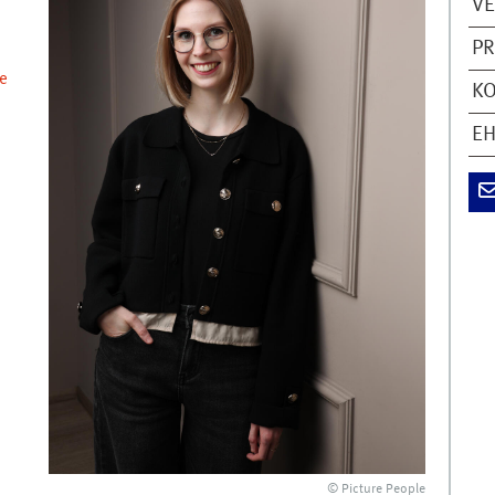
V
PR
e
KO
EH
© Picture People