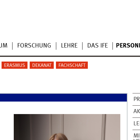
IUM
FORSCHUNG
LEHRE
DAS IFE
PERSON
ERASMUS
DEKANAT
FACHSCHAFT
PR
AK
L
MI