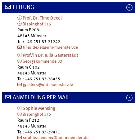
LEITUNG
Prof. Dr.
Timo
Dexel
Bispinghof 5/6
Raum F 208
48143
Münster
Tel
:
+49 251 83-21242
timo.dexel@uni-muenster.de
Prof.'in Dr.
Julia
Gasterstädt
Georgskommende 33
Raum C 102
48143
Münster
Tel
:
+49 251 83-28455
jgasters@uni-muenster.de
ANMELDUNG PER MAIL
Sophie
Mensing
Bispinghof 5/6
Raum F 212
48143
Münster
Tel
:
+49 251 83-29471
sophie.mensing@uni-muenster.de