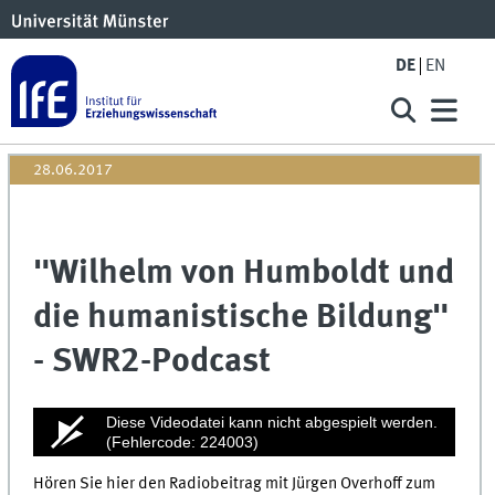
DE
EN
28.06.2017
"Wilhelm von Humboldt und
die humanistische Bildung"
- SWR2-Podcast
0
Diese Videodatei kann nicht abgespielt werden.
seconds
(Fehlercode: 224003)
of
0
Hören Sie hier den Radiobeitrag mit Jürgen Overhoff zum
seconds