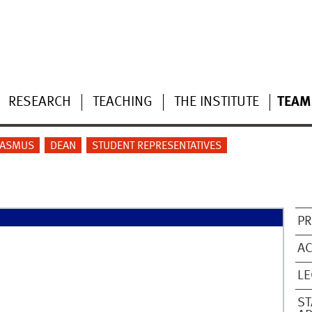
RESEARCH
TEACHING
THE INSTITUTE
TEAM
RASMUS
DEAN
STUDENT REPRESENTATIVES
P
AC
L
ST