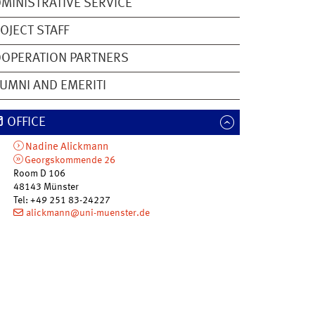
MINISTRATIVE SERVICE
OJECT STAFF
OPERATION PARTNERS
UMNI AND EMERITI
OFFICE
Nadine
Alickmann
Georgskommende 26
Room D 106
48143
Münster
Tel
:
+49 251 83-24227
alickmann@uni-muenster.de