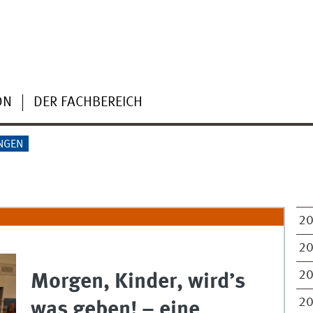
ON
DER FACHBEREICH
NGEN
2
2
2
Morgen, Kinder, wird’s
2
was geben! – eine