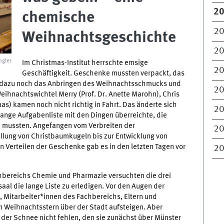
2
chemische
2
Weihnachtsgeschichte
2
ngler
Im Christmas-Institut herrschte emsige
2
Geschäftigkeit. Geschenke mussten verpackt, das
n, dazu noch das Anbringen des Weihnachtsschmucks und
2
Weihnachtswichtel Merry (Prof. Dr. Anette Marohn), Chris
as) kamen noch nicht richtig in Fahrt. Das änderte sich
2
lange Aufgabenliste mit den Dingen überreichte, die
n mussten. Angefangen vom Verbreiten der
2
llung von Christbaumkugeln bis zur Entwicklung von
 Verteilen der Geschenke gab es in den letzten Tagen vor
2
chbereichs Chemie und Pharmazie versuchten die drei
aal die lange Liste zu erledigen. Vor den Augen der
 Mitarbeiter*innen des Fachbereichs, Eltern und
 Weihnachtsstern über der Stadt aufsteigen. Aber
 der Schnee nicht fehlen, den sie zunächst über Münster