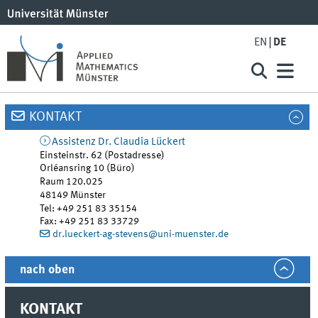
EN
DE
KONTAKT
Assistenz
Dr. Claudia
Lückert
Einsteinstr. 62 (Postadresse)
Orléansring 10 (Büro)
Raum 120.025
48149
Münster
Tel
:
+49 251 83 35154
Fax:
+49 251 83 33729
dr.lueckert-ag-stevens@uni-muenster.de
nach oben
KONTAKT