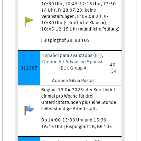
10:30 Uhr, 10:45-12:15 Uhr, 12:30-
14 Uhr; Fr 28.07.23: keine
Veranstaltungen; Fr 04.08.23: 9-
Anmeldestatus:
10:30 Uhr (schriftliche Klausur),
10:45-12:15 Uhr (mündliche Prüfung)
| Bispinghof 2B, BB 105
Español para avanzados (B1),
Gruppe A / Advanced Spanish
40 -
312387
(B1), Group A
54
Lehrkraft:
Adriana Silvia Postal
Zeit und Ort:
Beginn: 13.04.2023; der Kurs findet
einmal pro Woche für drei
Unterrichtsstunden plus eine Stunde
Anmeldestatus:
selbstständige Arbeit statt.
Do 14:00-15:30 Uhr und 15:30-
16:15 Uhr | Bispinghof 2B, BB 105