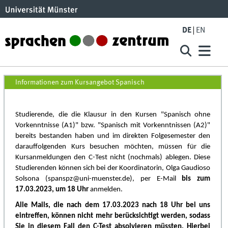
Skip to main content
DE
EN
Spanisch SoSe23
Informationen zum Kursangebot Spanisch
Studierende, die die Klausur in den Kursen "Spanisch ohne
Vorkenntnisse (A1)" bzw. "Spanisch mit Vorkenntnissen (A2)"
bereits bestanden haben und im direkten Folgesemester den
darauffolgenden Kurs besuchen möchten, müssen für die
Kursanmeldungen den C-Test nicht (nochmals) ablegen. Diese
Studierenden können sich bei der Koordinatorin, Olga Gaudioso
Solsona (spanspz@uni-muenster.de), per E-Mail
bis zum
17.03.2023, um 18 Uhr
anmelden.
Alle Mails, die nach dem 17.03.2023 nach 18 Uhr bei uns
eintreffen, können nicht mehr berücksichtigt werden, sodass
Sie in diesem Fall den C-Test absolvieren müssten. Hierbei