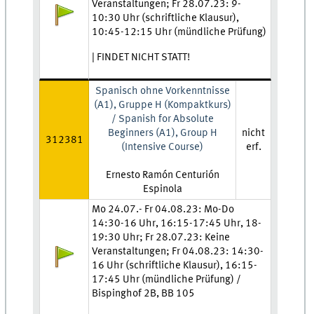
Veranstaltungen; Fr 28.07.23: 9-
Anmeldestatus:
10:30 Uhr (schriftliche Klausur),
10:45-12:15 Uhr (mündliche Prüfung)
| FINDET NICHT STATT!
Spanisch ohne Vorkenntnisse
(A1), Gruppe H (Kompaktkurs)
/ Spanish for Absolute
Beginners (A1), Group H
nicht
312381
(Intensive Course)
erf.
Lehrkraft:
Ernesto Ramón Centurión
Espinola
Zeit und Ort:
Mo 24.07.- Fr 04.08.23: Mo-Do
14:30-16 Uhr, 16:15-17:45 Uhr, 18-
19:30 Uhr; Fr 28.07.23: Keine
Veranstaltungen; Fr 04.08.23: 14:30-
Anmeldestatus:
16 Uhr (schriftliche Klausur), 16:15-
17:45 Uhr (mündliche Prüfung) /
Bispinghof 2B, BB 105