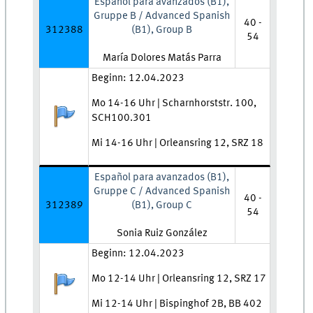
Español para avanzados (B1),
Gruppe B / Advanced Spanish
40 -
312388
(B1), Group B
54
Lehrkraft:
María Dolores Matás Parra
Zeit und Ort:
Beginn: 12.04.2023
Mo 14-16 Uhr | Scharnhorststr. 100,
Anmeldestatus:
SCH100.301
Mi 14-16 Uhr | Orleansring 12, SRZ 18
Español para avanzados (B1),
Gruppe C / Advanced Spanish
40 -
312389
(B1), Group C
54
Lehrkraft:
Sonia Ruiz González
Zeit und Ort:
Beginn: 12.04.2023
Mo 12-14 Uhr | Orleansring 12, SRZ 17
Anmeldestatus:
Mi 12-14 Uhr | Bispinghof 2B, BB 402