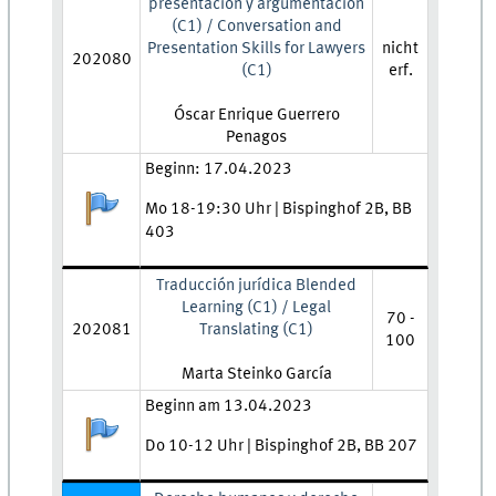
presentación y argumentación
(C1) / Conversation and
Presentation Skills for Lawyers
nicht
202080
(C1)
erf.
Lehrkraft:
Óscar Enrique Guerrero
Penagos
Zeit und Ort:
Beginn: 17.04.2023
Anmeldestatus:
Mo 18-19:30 Uhr | Bispinghof 2B, BB
403
Traducción jurídica Blended
Learning (C1) / Legal
70 -
202081
Translating (C1)
100
Lehrkraft:
Marta Steinko García
Zeit und Ort:
Beginn am 13.04.2023
Anmeldestatus:
Do 10-12 Uhr | Bispinghof 2B, BB 207