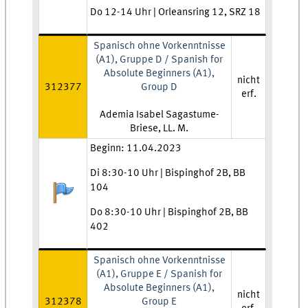
Do 12-14 Uhr | Orleansring 12, SRZ 18
Spanisch ohne Vorkenntnisse
(A1), Gruppe D / Spanish for
Absolute Beginners (A1),
nicht
312377
Group D
erf.
Lehrkraft:
Ademia Isabel Sagastume-
Briese, LL. M.
Zeit und Ort:
Beginn: 11.04.2023
Di 8:30-10 Uhr | Bispinghof 2B, BB
104
Anmeldestatus:
Do 8:30-10 Uhr | Bispinghof 2B, BB
402
Spanisch ohne Vorkenntnisse
(A1), Gruppe E / Spanish for
Absolute Beginners (A1),
nicht
312378
Group E