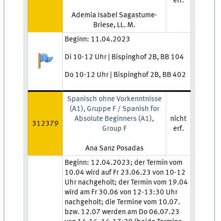
erf.
Lehrkraft:
Ademia Isabel Sagastume-
Briese, LL. M.
Zeit und Ort:
Beginn: 11.04.2023
Di 10-12 Uhr | Bispinghof 2B, BB 104
Anmeldestatus:
Do 10-12 Uhr | Bispinghof 2B, BB 402
Spanisch ohne Vorkenntnisse
(A1), Gruppe F / Spanish for
Absolute Beginners (A1),
nicht
312379
Group F
erf.
Lehrkraft:
Ana Sanz Posadas
Zeit und Ort:
Beginn: 12.04.2023; der Termin vom
10.04 wird auf Fr 23.06.23 von 10-12
Uhr nachgeholt; der Termin vom 19.04
wird am Fr 30.06 von 12-13:30 Uhr
nachgeholt; die Termine vom 10.07.
bzw. 12.07 werden am Do 06.07.23