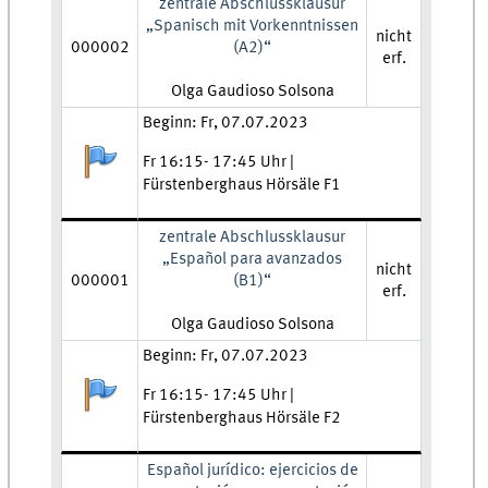
zentrale Abschlussklausur
„Spanisch mit Vorkenntnissen
nicht
000002
(A2)“
erf.
Lehrkraft:
Olga Gaudioso Solsona
Zeit und Ort:
Beginn: Fr, 07.07.2023
Anmeldestatus:
Fr 16:15- 17:45 Uhr |
Fürstenberghaus Hörsäle F1
zentrale Abschlussklausur
„Español para avanzados
nicht
000001
(B1)“
erf.
Lehrkraft:
Olga Gaudioso Solsona
Zeit und Ort:
Beginn: Fr, 07.07.2023
Anmeldestatus:
Fr 16:15- 17:45 Uhr |
Fürstenberghaus Hörsäle F2
Español jurídico: ejercicios de