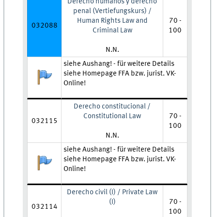
Derecho humanos y derecho
penal (Vertiefungskurs) /
Human Rights Law and
70 -
032088
Criminal Law
100
Lehrkraft:
N.N.
Zeit und Ort:
siehe Aushang! - für weitere Details
siehe Homepage FFA bzw. jurist. VK-
Anmeldestatus:
Online!
Derecho constitucional /
Constitutional Law
70 -
032115
100
Lehrkraft:
N.N.
Zeit und Ort:
siehe Aushang! - für weitere Details
siehe Homepage FFA bzw. jurist. VK-
Anmeldestatus:
Online!
Derecho civil (I) / Private Law
(I)
70 -
032114
100