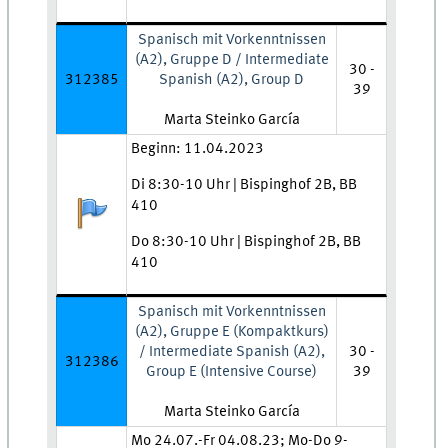
Spanisch mit Vorkenntnissen
(A2), Gruppe D / Intermediate
30 -
312385
Spanish (A2), Group D
39
Lehrkraft:
Marta Steinko García
Zeit und Ort:
Beginn: 11.04.2023
Di 8:30-10 Uhr | Bispinghof 2B, BB
410
Anmeldestatus:
Do 8:30-10 Uhr | Bispinghof 2B, BB
410
Spanisch mit Vorkenntnissen
(A2), Gruppe E (Kompaktkurs)
/ Intermediate Spanish (A2),
30 -
312386
Group E (Intensive Course)
39
Lehrkraft:
Marta Steinko García
Zeit und Ort:
Mo 24.07.-Fr 04.08.23; Mo-Do 9-