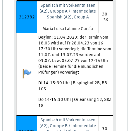
Spanisch mit Vorkenntnissen
(A2), Gruppe A / Intermediate
30 -
312382
Spanish (A2), Group A
39
Lehrkraft:
María Luisa Lalanne García
Zeit und Ort:
Beginn: 11.04.2023; der Termin vom
18.05 wird auf Fr 28.04.23 von 16-
17:30 Uhr vorverlegt; die Termine vom
11.07. und 13.07.23 werden auf
03.07. bzw. 05.07.23 von 12-14 Uhr
(beide Termine für die mündlichen
Anmeldestatus:
Prüfungen) vorverlegt
Di 14-15:30 Uhr | Bispinghof 2B, BB
105
Do 14-15:30 Uhr | Orleansring 12, SRZ
18
Spanisch mit Vorkenntnissen
(A2), Gruppe B / Intermediate
30 -