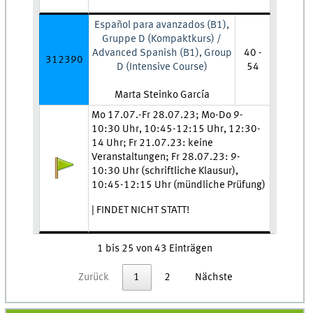
Español para avanzados (B1),
Gruppe D (Kompaktkurs) /
Advanced Spanish (B1), Group
40 -
312390
D (Intensive Course)
54
Lehrkraft:
Marta Steinko García
Zeit und Ort:
Mo 17.07.-Fr 28.07.23; Mo-Do 9-
10:30 Uhr, 10:45-12:15 Uhr, 12:30-
14 Uhr; Fr 21.07.23: keine
Veranstaltungen; Fr 28.07.23: 9-
Anmeldestatus:
10:30 Uhr (schriftliche Klausur),
10:45-12:15 Uhr (mündliche Prüfung)
| FINDET NICHT STATT!
1 bis 25 von 43 Einträgen
Zurück
1
2
Nächste