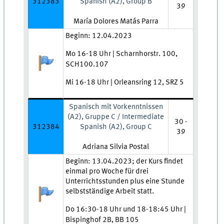
312383
Spanish (A2), Group B
39
Lehrkraft:
María Dolores Matás Parra
Zeit und Ort:
Beginn: 12.04.2023
Mo 16-18 Uhr | Scharnhorstr. 100,
Anmeldestatus:
SCH100.107
Mi 16-18 Uhr | Orleansring 12, SRZ 5
Spanisch mit Vorkenntnissen
(A2), Gruppe C / Intermediate
30 -
312384
Spanish (A2), Group C
39
Lehrkraft:
Adriana Silvia Postal
Zeit und Ort:
Beginn: 13.04.2023; der Kurs findet
einmal pro Woche für drei
Unterrichtsstunden plus eine Stunde
Anmeldestatus:
selbstständige Arbeit statt.
Do 16:30-18 Uhr und 18-18:45 Uhr |
Bispinghof 2B, BB 105