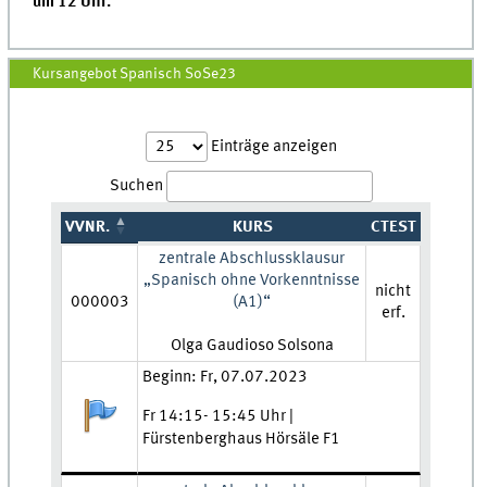
um 12 Uhr.
Kursangebot Spanisch SoSe23
Einträge anzeigen
Suchen
VVNR.
KURS
CTEST
zentrale Abschlussklausur
„Spanisch ohne Vorkenntnisse
nicht
000003
(A1)“
erf.
Lehrkraft:
Olga Gaudioso Solsona
Zeit und Ort:
Beginn: Fr, 07.07.2023
Anmeldestatus:
Fr 14:15- 15:45 Uhr |
Fürstenberghaus Hörsäle F1