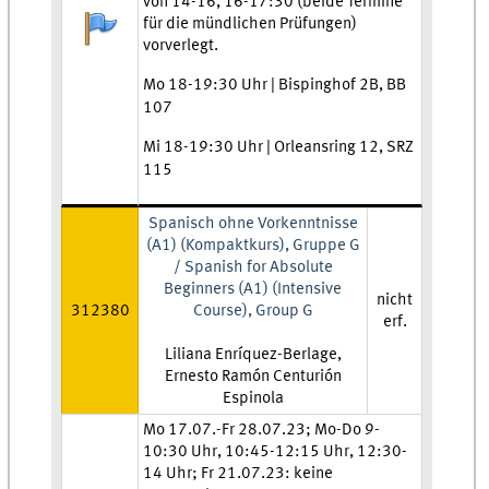
von 14-16, 16-17:30 (beide Termine
Anmeldestatus:
für die mündlichen Prüfungen)
vorverlegt.
Mo 18-19:30 Uhr | Bispinghof 2B, BB
107
Mi 18-19:30 Uhr | Orleansring 12, SRZ
115
Spanisch ohne Vorkenntnisse
(A1) (Kompaktkurs), Gruppe G
/ Spanish for Absolute
Beginners (A1) (Intensive
nicht
312380
Course), Group G
erf.
Lehrkraft:
Liliana Enríquez-Berlage,
Ernesto Ramón Centurión
Espinola
Zeit und Ort:
Mo 17.07.-Fr 28.07.23; Mo-Do 9-
10:30 Uhr, 10:45-12:15 Uhr, 12:30-
14 Uhr; Fr 21.07.23: keine