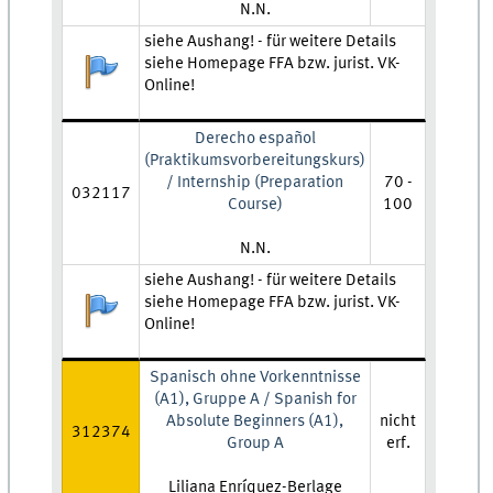
Lehrkraft:
N.N.
Zeit und Ort:
siehe Aushang! - für weitere Details
siehe Homepage FFA bzw. jurist. VK-
Anmeldestatus:
Online!
Derecho español
(Praktikumsvorbereitungskurs)
/ Internship (Preparation
70 -
032117
Course)
100
Lehrkraft:
N.N.
Zeit und Ort:
siehe Aushang! - für weitere Details
siehe Homepage FFA bzw. jurist. VK-
Anmeldestatus:
Online!
Spanisch ohne Vorkenntnisse
(A1), Gruppe A / Spanish for
Absolute Beginners (A1),
nicht
312374
Group A
erf.
Lehrkraft:
Liliana Enríquez-Berlage