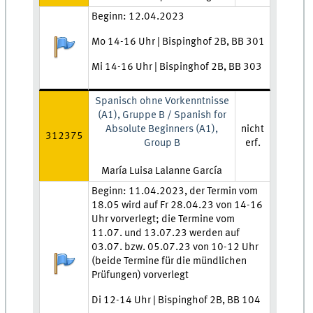
Zeit und Ort:
Beginn: 12.04.2023
Mo 14-16 Uhr | Bispinghof 2B, BB 301
Anmeldestatus:
Mi 14-16 Uhr | Bispinghof 2B, BB 303
Spanisch ohne Vorkenntnisse
(A1), Gruppe B / Spanish for
Absolute Beginners (A1),
nicht
312375
Group B
erf.
Lehrkraft:
María Luisa Lalanne García
Zeit und Ort:
Beginn: 11.04.2023, der Termin vom
18.05 wird auf Fr 28.04.23 von 14-16
Uhr vorverlegt; die Termine vom
11.07. und 13.07.23 werden auf
03.07. bzw. 05.07.23 von 10-12 Uhr
Anmeldestatus:
(beide Termine für die mündlichen
Prüfungen) vorverlegt
Di 12-14 Uhr | Bispinghof 2B, BB 104