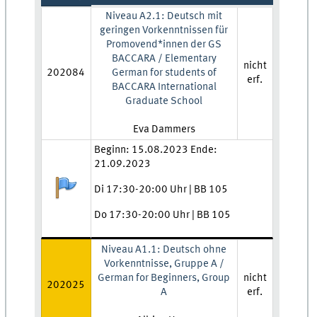
Niveau A2.1: Deutsch mit
geringen Vorkenntnissen für
Promovend*innen der GS
BACCARA / Elementary
nicht
202084
German for students of
erf.
BACCARA International
Graduate School
Lehrkraft:
Eva Dammers
Zeit und Ort:
Beginn: 15.08.2023 Ende:
21.09.2023
Anmeldestatus:
Di 17:30-20:00 Uhr | BB 105
Do 17:30-20:00 Uhr | BB 105
Niveau A1.1: Deutsch ohne
Vorkenntnisse, Gruppe A /
German for Beginners, Group
nicht
202025
A
erf.