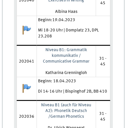
202040
Exercises in Writing
45
Lehrkraft:
Albina Haas
Zeit und Ort:
Beginn:19.04.2023
Anmeldestatus:
Mi 18-20 Uhr | Domplatz 23, DPL
23.208
Niveau B1: Grammatik
kommunikativ /
31 -
202041
Communicative Grammar
45
Lehrkraft:
Katharina Grenningloh
Zeit und Ort:
Beginn: 18.04.2023
Anmeldestatus:
Di 14-16 Uhr | Bispinghof 2B, BB 410
Niveau B1 (auch für Niveau
A2): Phonetik Deutsch
31 -
202036
/German Phonetics
45
Lehrkraft: