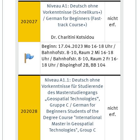
Niveau A1: Deutsch ohne
Vorkenntnisse (Schnellkurs+)
/ German for Beginners (Fast-
nicht
202027
track Course+)
erf.
Lehrkraft:
Dr. Charitini Kotsidou
Zeit und Ort:
Beginn: 17.04.2023 Mo 16-18 Uhr /
Bahnhofstr. 8-10, Raum 2 Mi 16-18
Anmeldestatus:
Uhr / Bahnhofstr. 8-10, Raum 2 Fr 16-
18 Uhr / Bispinghof 2B, BB 104
Niveau A1.1: Deutsch ohne
Vorkenntnisse für Studierende
des Masterstudiengangs
„Geospatial Technologies“,
Gruppe C / German for
nicht
202028
Beginners Students of the
erf.
Degree Course "International
Master in Geospatial
Technologies", Group C