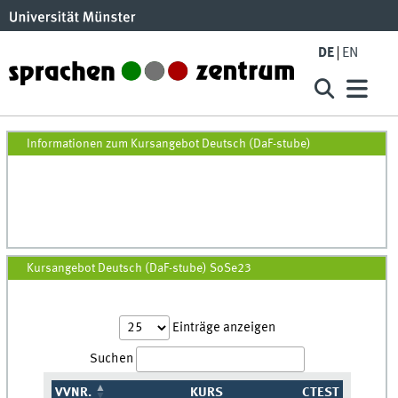
Skip to main content
DE
EN
Deutsch (DaF-stube) SoSe23
Informationen zum Kursangebot Deutsch (DaF-stube)
Kursangebot Deutsch (DaF-stube) SoSe23
Einträge anzeigen
Suchen
VVNR.
KURS
CTEST