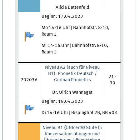
Lehrkraft:
Alicia Battenfeld
Zeit und Ort:
Beginn: 17.04.2023
Mo 14-16 Uhr | Bahnhofstr. 8-10,
Raum 1
Anmeldestatus:
Mi 14-16 Uhr | Bahnhofstr. 8-10,
Raum 1
Niveau A2 (auch für Niveau
B1): Phonetik Deutsch /
21 -
202036
German Phonetics
30
Lehrkraft:
Dr. Ulrich Wannagat
Zeit und Ort:
Beginn: 18.04.2023
Anmeldestatus:
Di 14-16 Uhr | Bispinghof 2B, BB 403
Niveau B1 (UNIcert® Stufe I):
Konversationsübungen und