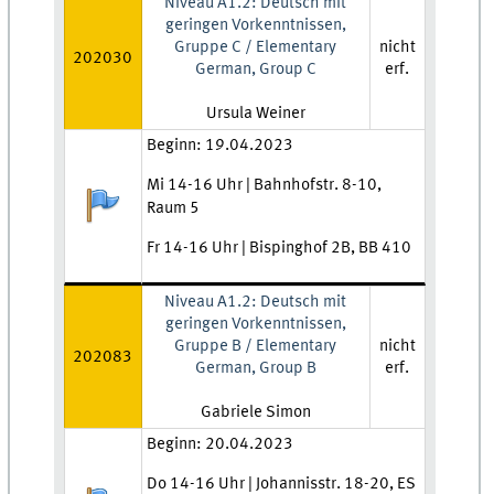
Niveau A1.2: Deutsch mit
geringen Vorkenntnissen,
Gruppe C / Elementary
nicht
202030
German, Group C
erf.
Lehrkraft:
Ursula Weiner
Zeit und Ort:
Beginn: 19.04.2023
Mi 14-16 Uhr | Bahnhofstr. 8-10,
Anmeldestatus:
Raum 5
Fr 14-16 Uhr | Bispinghof 2B, BB 410
Niveau A1.2: Deutsch mit
geringen Vorkenntnissen,
Gruppe B / Elementary
nicht
202083
German, Group B
erf.
Lehrkraft:
Gabriele Simon
Zeit und Ort:
Beginn: 20.04.2023
Do 14-16 Uhr | Johannisstr. 18-20, ES