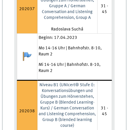
Übungen zum Hörverstehen,
Gruppe A / German
31 -
202037
Conversation and Listening
45
Comprehension, Group A
Lehrkraft:
Radoslava Suchá
Zeit und Ort:
Beginn: 17.04.2023
Mo 14-16 Uhr | Bahnhofstr. 8-10,
Raum 2
Anmeldestatus:
Mi 14-16 Uhr | Bahnhofstr. 8-10,
Raum 2
Niveau B1 (UNIcert® Stufe I):
Konversationsübungen und
Übungen zum Hörverstehen,
Gruppe B (Blended Learning-
Kurs) / German Conversation
31 -
202038
and Listening Comprehension,
45
Group B (blended learning
course)