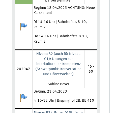
Lehrkraft:
Bärbel Deninger
Zeit und Ort:
Beginn: 18.04.2023 ACHTUNG: Neue
Kurszeiten!
Di 14-16 Uhr | Bahnhofstr. 8-10,
Anmeldestatus:
Raum 2
Do 14-16 Uhr | Bahnhofstr. 8-10,
Raum 2
Niveau B2 (auch für Niveau
C1): Übungen zur
interkulturellen Kompetenz
45 -
202047
(Schwerpunkt: Konversation
60
und Hörverstehen)
Lehrkraft:
Sabine Beyer
Zeit und Ort:
Beginn: 21.04.2023
Anmeldestatus:
Fr 10-12 Uhr | Bispinghof 2B, BB 410
Niveau B2 (UNIcert® Stufe II):