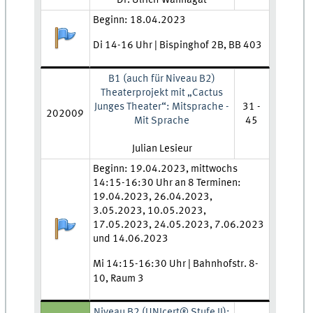
Dr. Ulrich Wannagat
Zeit und Ort:
Beginn: 18.04.2023
Anmeldestatus:
Di 14-16 Uhr | Bispinghof 2B, BB 403
B1 (auch für Niveau B2)
Theaterprojekt mit „Cactus
Junges Theater“: Mitsprache -
31 -
202009
Mit Sprache
45
Lehrkraft:
Julian Lesieur
Zeit und Ort:
Beginn: 19.04.2023, mittwochs
14:15-16:30 Uhr an 8 Terminen:
19.04.2023, 26.04.2023,
3.05.2023, 10.05.2023,
Anmeldestatus:
17.05.2023, 24.05.2023, 7.06.2023
und 14.06.2023
Mi 14:15-16:30 Uhr | Bahnhofstr. 8-
10, Raum 3
Niveau B2 (UNIcert® Stufe II):