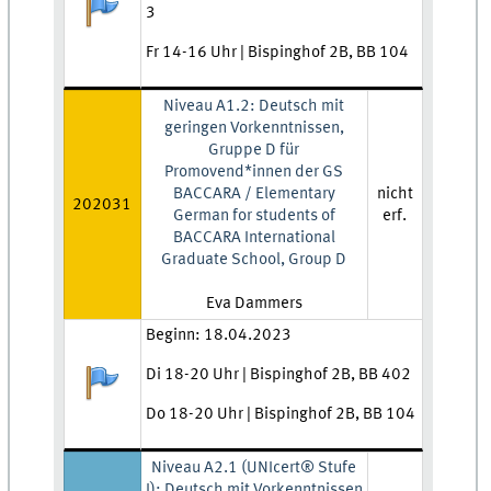
Anmeldestatus:
3
Fr 14-16 Uhr | Bispinghof 2B, BB 104
Niveau A1.2: Deutsch mit
geringen Vorkenntnissen,
Gruppe D für
Promovend*innen der GS
BACCARA / Elementary
nicht
202031
German for students of
erf.
BACCARA International
Graduate School, Group D
Lehrkraft:
Eva Dammers
Zeit und Ort:
Beginn: 18.04.2023
Di 18-20 Uhr | Bispinghof 2B, BB 402
Anmeldestatus:
Do 18-20 Uhr | Bispinghof 2B, BB 104
Niveau A2.1 (UNIcert® Stufe
I): Deutsch mit Vorkenntnissen