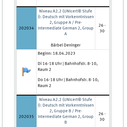
Niveau A2.2 (UNIcert® Stufe
I): Deutsch mit Vorkenntnissen
2, Gruppe A / Pre-
26 -
202034
Intermediate German 2, Group
30
A
Lehrkraft:
Bärbel Deninger
Zeit und Ort:
Beginn: 18.04.2023
Di 16-18 Uhr | Bahnhofstr. 8-10,
Raum 2
Anmeldestatus:
Do 16-18 Uhr | Bahnhofstr. 8-10,
Raum 2
Niveau A2.2 (UNIcert® Stufe
I): Deutsch mit Vorkenntnissen
2, Gruppe B / Pre-
26 -
202035
Intermediate German 2, Group
30
B