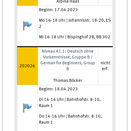
Lehrkraft:
Albina Haas
Zeit und Ort:
Beginn: 17.04.2023
Mo 16-18 Uhr | Johannisstr. 18-20, ES
Anmeldestatus:
2
Mi 16-18 Uhr | Bispinghof 2B, BB 302
Niveau A1.1: Deutsch ohne
Vorkenntnisse, Gruppe B /
German for Beginners, Group
nicht
202026
B
erf.
Lehrkraft:
Thomas Böcker
Zeit und Ort:
Beginn: 18.04.2023
Di 14-16 Uhr | Bahnhofstr. 8-10,
Raum 1
Anmeldestatus:
Do 14-16 Uhr | Bahnhofstr. 8-10,
Raum 1