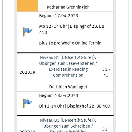
Lehrkraft:
Katharina Grenningloh
Zeit und Ort:
Beginn: 17.04.2023
Mo 12 -14 Uhr | Bispinghof 2B, BB
Anmeldestatus:
410
plus 1x pro Woche Online-Termin
Niveau B1 (UNIcert® Stufe I):
Übungen zum Leseverstehen /
Exercises in Reading
31 -
202039
Comprehension
45
Lehrkraft:
Dr. Ulrich Wannagat
Zeit und Ort:
Beginn: 18.04.2023
Anmeldestatus:
Di 12-14 Uhr | Bispinghof 2B, BB 403
Niveau B1 (UNIcert® Stufe I):
Übungen zum Schreiben /
31 -