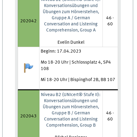
Konversationsübungen und
Übungen zum Hörverstehen,
Gruppe A / German
46 -
202042
Conversation and Listening
60
Comprehension, Group A
Lehrkraft:
Evelin Dunkel
Zeit und Ort:
Beginn: 17.04.2023
Mo 18-20 Uhr | Schlossplatz 4, SP4
Anmeldestatus:
108
Mi 18-20 Uhr | Bispinghof 2B, BB 107
Niveau B2 (UNIcert® Stufe II):
Konversationsübungen und
Übungen zum Hörverstehen,
Gruppe B / German
46 -
202043
Conversation and Listening
60
Comprehension, Group B