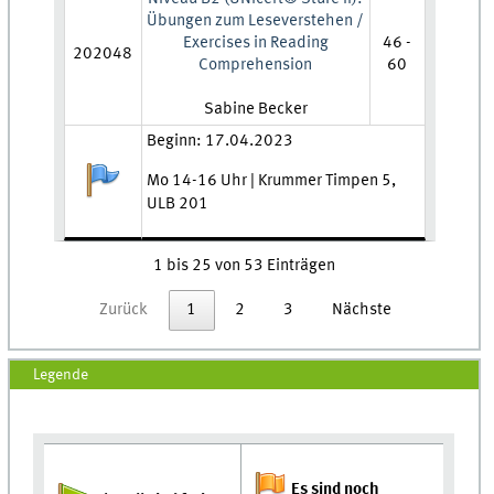
Übungen zum Leseverstehen /
Exercises in Reading
46 -
202048
Comprehension
60
Lehrkraft:
Sabine Becker
Zeit und Ort:
Beginn: 17.04.2023
Anmeldestatus:
Mo 14-16 Uhr | Krummer Timpen 5,
ULB 201
1 bis 25 von 53 Einträgen
Zurück
1
2
3
Nächste
Legende
Es sind noch