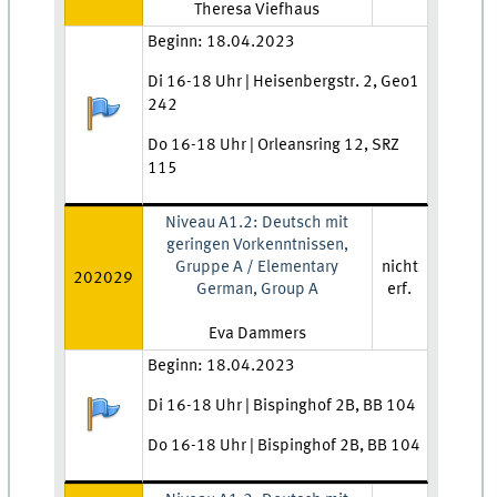
Lehrkraft:
Theresa Viefhaus
Zeit und Ort:
Beginn: 18.04.2023
Di 16-18 Uhr | Heisenbergstr. 2, Geo1
242
Anmeldestatus:
Do 16-18 Uhr | Orleansring 12, SRZ
115
Niveau A1.2: Deutsch mit
geringen Vorkenntnissen,
Gruppe A / Elementary
nicht
202029
German, Group A
erf.
Lehrkraft:
Eva Dammers
Zeit und Ort:
Beginn: 18.04.2023
Di 16-18 Uhr | Bispinghof 2B, BB 104
Anmeldestatus:
Do 16-18 Uhr | Bispinghof 2B, BB 104