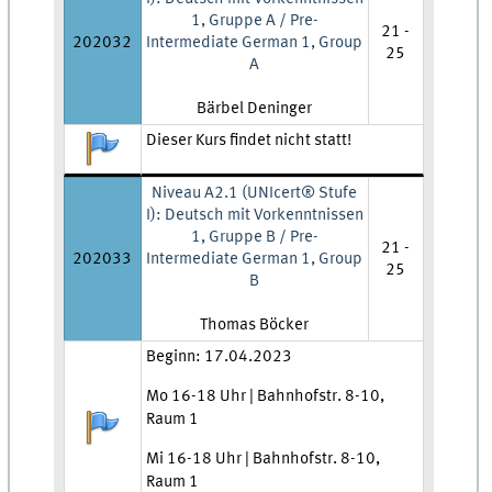
1, Gruppe A / Pre-
21 -
202032
Intermediate German 1, Group
25
A
Lehrkraft:
Bärbel Deninger
Zeit und Ort:
Dieser Kurs findet nicht statt!
Anmeldestatus:
Niveau A2.1 (UNIcert® Stufe
I): Deutsch mit Vorkenntnissen
1, Gruppe B / Pre-
21 -
202033
Intermediate German 1, Group
25
B
Lehrkraft:
Thomas Böcker
Zeit und Ort:
Beginn: 17.04.2023
Mo 16-18 Uhr | Bahnhofstr. 8-10,
Raum 1
Anmeldestatus:
Mi 16-18 Uhr | Bahnhofstr. 8-10,
Raum 1