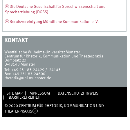
Die Deutsche Gesellschaft für Sprechwissenschaft und
Sprecherziehung (DGSS)
Berufsvereinigung Mündliche Kommunikation e. V.
KONTAKT
Westfälische Wilhelms-Universität Münster
Centrum für Rhetorik, Kommunikation und Theaterpraxis
Domplatz 23
D-48143
Münster
Tel:
+49 251 83-24429 / -24145
Fax:
+49 251 83-24600
rhetorik@uni-muenster.de
SITE MAP
IMPRESSUM
DATENSCHUTZHINWEIS
BARRIEREFREIHEIT
© 2020 CENTRUM FÜR RHETORIK, KOMMUNIKATION UND
THEATERPRAXIS