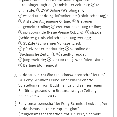
Straubinger Tagblatt/Landshuter Zeitung)
;
tz-
online.de
;
ZVW Online (Waiblingen)
;
weserkurier.de
;
infranken.de (Fränkischer Tag)
;
Alsfelder Allgemeine Online
;
Gießener
Allgemeine Online
;
Wetterauer Zeitung Online
;
np-coburg.de (Neue Presse Coburg)
;
shz.de
(Schleswig-Holsteinischer Zeitungsverlag)
;
SVZ.de (Schweriner Volkszeitung)
;
pfaelzischer-merkur.de
;
sz-online.de
(Sächsische Zeitung)
;
suedkurier.de
;
jungewelt.de
;
Die Harke
;
Westfalen-Blatt
;
Berliner Morgenpost
.
Buddha ist nicht öko (Religionswissenschaftler Prof.
Dr. Perry Schmidt-Leukel über klischeehafte
Vorstellungen vom Buddhismus und seinen neuen
Einführungsband), in: Braunschweiger Zeitung
online vom 4. Juli 2017
Religionswissenschaftler Perry Schmidt-Leukel: „Der
Buddhismus ist keine Pop-Religion“
(Religionswissenschaftler Prof. Dr. Perry Schmidt-