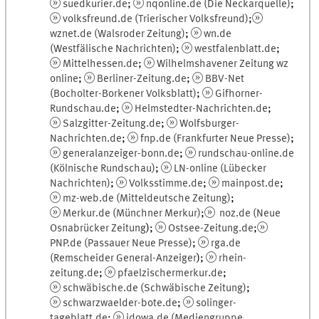
suedkurier.de
;
nqonline.de (Die Neckarquelle)
;
volksfreund.de (Trierischer Volksfreund)
;
wznet.de (Walsroder Zeitung)
;
wn.de
(Westfälische Nachrichten)
;
westfalenblatt.de
;
Mittelhessen.de
;
Wilhelmshavener Zeitung wz
online
;
Berliner-Zeitung.de
;
BBV-Net
(Bocholter-Borkener Volksblatt)
;
Gifhorner-
Rundschau.de
;
Helmstedter-Nachrichten.de
;
Salzgitter-Zeitung.de
;
Wolfsburger-
Nachrichten.de
;
fnp.de (Frankfurter Neue Presse)
;
generalanzeiger-bonn.de
;
rundschau-online.de
(Kölnische Rundschau)
;
LN-online (Lübecker
Nachrichten)
;
Volksstimme.de
;
mainpost.de
;
mz-web.de (Mitteldeutsche Zeitung)
;
Merkur.de (Münchner Merkur)
;
noz.de (Neue
Osnabrücker Zeitung
);
Ostsee-Zeitung.de
;
PNP.de (Passauer Neue Presse)
;
rga.de
(Remscheider General-Anzeiger
);
rhein-
zeitung.de
;
pfaelzischermerkur.de
;
schwäbische.de (Schwäbische Zeitung)
;
schwarzwaelder-bote.de
;
solinger-
tageblatt.de
;
idowa.de (Mediengruppe