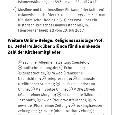
Islamverständnis), in: SVZ.de vom 23. Juli 2017
Muslime und Nichtmuslime: Ein Kampf der Kulturen?
(Islamwissenschaftler Dr. Daniel Roters vom Zentrum
für Islamische Theologie (ZIT) der WWU über ein
historisch-kritisches Islamverständnis), in:
Flensburger Tageblatt vom 23. Juli 2017
Weitere Online-Belege: Religionssoziologe Prof.
Dr. Detlef Pollack über Gründe für die sinkende
Zahl der Kirchenmitglieder
azonline (Allgemeine Zeitung Coesfeld)
;
badische-zeitung.de
;
Echo-online
;
derpatriot.de
;
fn web (Fränkische
Nachrichten)
;
freiepresse.de
;
stimme.de
(Heilbronner Stimme)
;
Lausitzer Rundschau
Online
;
Main Spitze Online
;
MORGENweb
(Mannheimer Morgen)
;
mt-online.de (Mindener
Tageblatt)
;
nw.de (Neue Westfälische)
;
PZ-
news.de (Pforzheimer Zeitung)
;
recklinghaeuser-
zeitung.de
;
rnz.de (Rhein-Neckar-Zeitung)
;