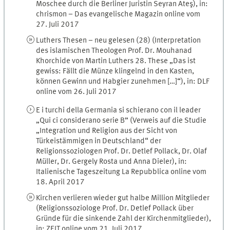
Moschee durch die Berliner Juristin Seyran Ateş), in:
chrismon – Das evangelische Magazin online vom
27. Juli 2017
Luthers Thesen – neu gelesen (28) (Interpretation
des islamischen Theologen Prof. Dr. Mouhanad
Khorchide von Martin Luthers 28. These „Das ist
gewiss: Fällt die Münze klingelnd in den Kasten,
können Gewinn und Habgier zunehmen […]“), in: DLF
online vom 26. Juli 2017
E i turchi della Germania si schierano con il leader
„Qui ci considerano serie B” (Verweis auf die Studie
„Integration und Religion aus der Sicht von
Türkeistämmigen in Deutschland“ der
Religionssoziologen Prof. Dr. Detlef Pollack, Dr. Olaf
Müller, Dr. Gergely Rosta und Anna Dieler), in:
Italienische Tageszeitung La Repubblica online vom
18. April 2017
Kirchen verlieren wieder gut halbe Million Mitglieder
(Religionssoziologe Prof. Dr. Detlef Pollack über
Gründe für die sinkende Zahl der Kirchenmitglieder),
in: ZEIT online vom 21. Juli 2017