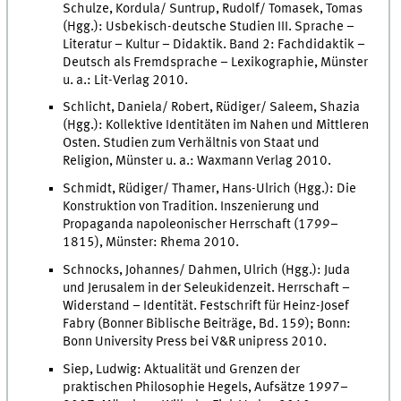
Schulze, Kordula/ Suntrup, Rudolf/ Tomasek, Tomas
(Hgg.): Usbekisch-deutsche Studien III. Sprache –
Literatur – Kultur – Didaktik. Band 2: Fachdidaktik –
Deutsch als Fremdsprache – Lexikographie, Münster
u. a.: Lit-Verlag 2010.
Schlicht, Daniela/ Robert, Rüdiger/ Saleem, Shazia
(Hgg.): Kollektive Identitäten im Nahen und Mittleren
Osten. Studien zum Verhältnis von Staat und
Religion, Münster u. a.: Waxmann Verlag 2010.
Schmidt, Rüdiger/ Thamer, Hans-Ulrich (Hgg.): Die
Konstruktion von Tradition. Inszenierung und
Propaganda napoleonischer Herrschaft (1799–
1815), Münster: Rhema 2010.
Schnocks, Johannes/ Dahmen, Ulrich (Hgg.): Juda
und Jerusalem in der Seleukidenzeit. Herrschaft –
Widerstand – Identität. Festschrift für Heinz-Josef
Fabry (Bonner Biblische Beiträge, Bd. 159); Bonn:
Bonn University Press bei V&R unipress 2010.
Siep, Ludwig: Aktualität und Grenzen der
praktischen Philosophie Hegels, Aufsätze 1997–