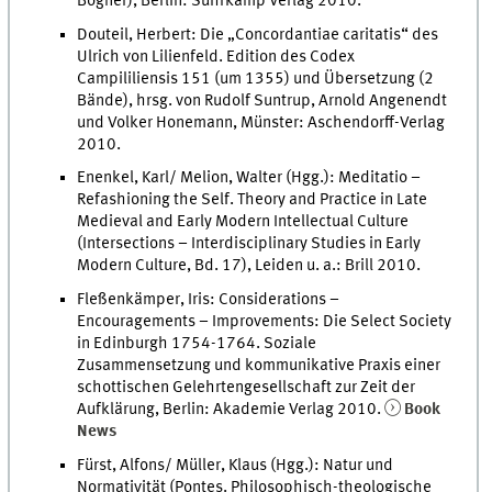
Bogner), Berlin: Suhrkamp Verlag 2010.
Douteil, Herbert: Die „Concordantiae caritatis“ des
Ulrich von Lilienfeld. Edition des Codex
Campililiensis 151 (um 1355) und Übersetzung (2
Bände), hrsg. von Rudolf Suntrup, Arnold Angenendt
und Volker Honemann, Münster: Aschendorff-Verlag
2010.
Enenkel, Karl/ Melion, Walter (Hgg.): Meditatio –
Refashioning the Self. Theory and Practice in Late
Medieval and Early Modern Intellectual Culture
(Intersections – Interdisciplinary Studies in Early
Modern Culture, Bd. 17), Leiden u. a.: Brill 2010.
Fleßenkämper, Iris: Considerations –
Encouragements – Improvements: Die Select Society
in Edinburgh 1754-1764. Soziale
Zusammensetzung und kommunikative Praxis einer
schottischen Gelehrtengesellschaft zur Zeit der
Aufklärung, Berlin: Akademie Verlag 2010.
Book
News
Fürst, Alfons/ Müller, Klaus (Hgg.): Natur und
Normativität (Pontes. Philosophisch-theologische