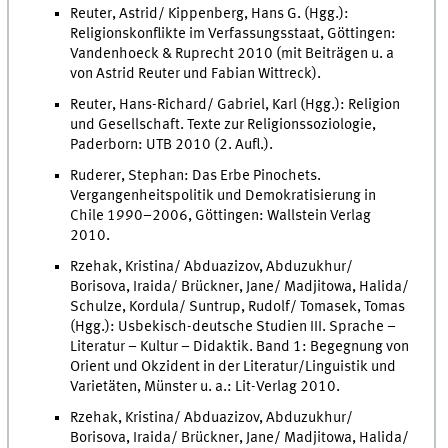
Reuter, Astrid/ Kippenberg, Hans G. (Hgg.):
Religionskonflikte im Verfassungsstaat, Göttingen:
Vandenhoeck & Ruprecht 2010 (mit Beiträgen u. a
von Astrid Reuter und Fabian Wittreck).
Reuter, Hans-Richard/ Gabriel, Karl (Hgg.): Religion
und Gesellschaft. Texte zur Religionssoziologie,
Paderborn: UTB 2010 (2. Aufl.).
Ruderer, Stephan: Das Erbe Pinochets.
Vergangenheitspolitik und Demokratisierung in
Chile 1990–2006, Göttingen: Wallstein Verlag
2010.
Rzehak, Kristina/ Abduazizov, Abduzukhur/
Borisova, Iraida/ Brückner, Jane/ Madjitowa, Halida/
Schulze, Kordula/ Suntrup, Rudolf/ Tomasek, Tomas
(Hgg.): Usbekisch-deutsche Studien III. Sprache –
Literatur – Kultur – Didaktik. Band 1: Begegnung von
Orient und Okzident in der Literatur/Linguistik und
Varietäten, Münster u. a.: Lit-Verlag 2010.
Rzehak, Kristina/ Abduazizov, Abduzukhur/
Borisova, Iraida/ Brückner, Jane/ Madjitowa, Halida/