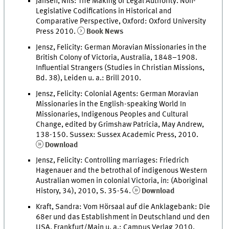
Jansen, Nils: The Making of Legal Authority. Non-
Legislative Codifications in Historical and
Comparative Perspective, Oxford: Oxford University
Press 2010.
Book News
Jensz, Felicity: German Moravian Missionaries in the
British Colony of Victoria, Australia, 1848–1908.
Influential Strangers (Studies in Christian Missions,
Bd. 38), Leiden u. a.: Brill 2010.
Jensz, Felicity: Colonial Agents: German Moravian
Missionaries in the English-speaking World In
Missionaries, Indigenous Peoples and Cultural
Change, edited by Grimshaw Patricia, May Andrew,
138-150. Sussex: Sussex Academic Press, 2010.
Download
Jensz, Felicity: Controlling marriages: Friedrich
Hagenauer and the betrothal of indigenous Western
Australian women in colonial Victoria, in: (Aboriginal
History, 34), 2010, S. 35-54.
Download
Kraft, Sandra: Vom Hörsaal auf die Anklagebank: Die
68er und das Establishment in Deutschland und den
USA, Frankfurt/Main u. a.: Campus Verlag 2010.