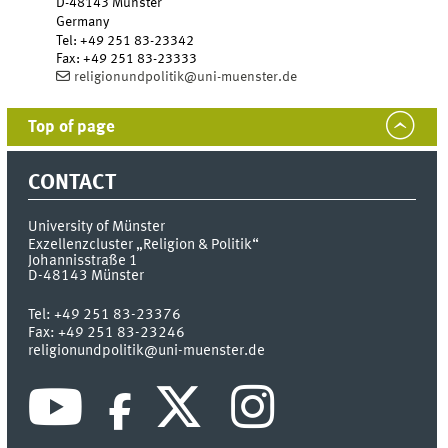
D-48143
Münster
Germany
Tel
:
+49 251 83-23342
Fax:
+49 251 83-23333
religionundpolitik@uni-muenster.de
Top of page
CONTACT
University of Münster
Exzellenzcluster „Religion & Politik“
Johannisstraße 1
D-48143
Münster
Tel:
+49 251 83-23376
Fax:
+49 251 83-23246
religionundpolitik@uni-muenster.de