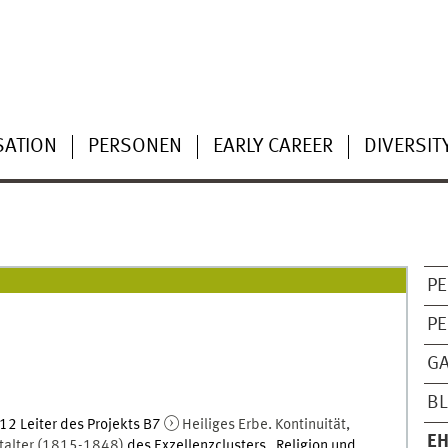
SATION
PERSONEN
EARLY CAREER
DIVERSIT
PE
PE
G
B
12 Leiter des Projekts B7
Heiliges Erbe. Kontinuität,
E
italter (1815-1848)
des Exzellenzclusters „Religion und