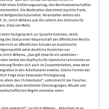
Toleranz“ über den Schutz von Minderheiten in
s hält einen Einführungsvortrag, den Rechtswissenschaftler
 kommentiert. Die Moderation übernimmt Joachim Frank,
Religionsfachjournalist. Veranstalter seitens des
of. Dr. Ulrich Willems und die Leiterin des Zentrums für
s, Viola van Melis.
 die beim Fachgespräch zur Sprache kommen, nennt
ung des Status einer Körperschaft des öffentlichen Rechts
terricht an öffentlichen Schulen an muslimische
igionspolitik weist deutliche Anzeichen von
Ulrich Willems. „Das gilt etwa für ein selektives –
endes Verbot des Kopftuchs für islamische Lehrerinnen an
minierung fänden sich auch im Zusammenleben, etwa wenn
ntegration in den Arbeitsmarkt erweise. Solche Formen der
lich Folge einer bewussten Privilegierung
or allem des Christentums“, unterstreicht der Forscher.
geschuldet, dass bestimmte Überzeugungen, Rituale und
esellschaftlichen Regeln vereinbar seien.
ind ungerecht“, so Ulrich Willems. „Allerdings ist es