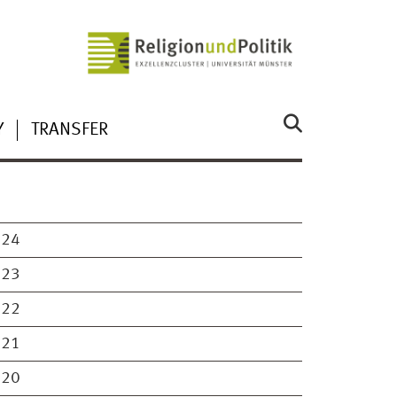
Y
TRANSFER
024
023
022
021
020