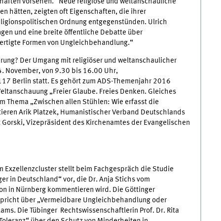
haften vorsehen.“ Neue religiöse und weltanschauliche
 hätten, zeigten oft Eigenschaften, die ihrer
eligionspolitischen Ordnung entgegenstünden. Ulrich
gen und eine breite öffentliche Debatte über
fertigte Formen von Ungleichbehandlung.“
rung? Der Umgang mit religiöser und weltanschaulicher
24. November, von 9.30 bis 16.00 Uhr,
0117 Berlin statt. Es gehört zum ADS-Themenjahr 2016
eltanschauung „Freier Glaube. Freies Denken. Gleiches
um Thema „Zwischen allen Stühlen: Wie erfasst die
utieren Arik Platzek, Humanistischer Verband Deutschlands
st Gorski, Vizepräsident des Kirchenamtes der Evangelischen
om Exzellenzcluster stellt beim Fachgespräch die Studie
er in Deutschland“ vor, die Dr. Anja Stichs vom
n in Nürnberg kommentieren wird. Die Göttinger
 spricht über „Vermeidbare Ungleichbehandlung oder
ms. Die Tübinger Rechtswissenschaftlerin Prof. Dr. Rita