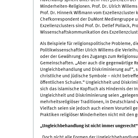
Haverkamp spricht unter dem Titel „Grenzen der 
Minderheiten-Religionen. Prof. Dr. Ulrich Willem
Prof. Dr. Hinnerk Wißmann vom Exzellenzcluster
Chefkorrespondent der DuMont Mediengruppe und 
Exzellenzclusters sind Prof. Dr. Detlef Pollack, Pr
Wissenschaftskommunikation des Exzellenzcluster
Als Beispiele für religionspolitische Probleme,
Politikwissenschaftler Ulrich Willems die Verleih
oder der Gewährung des Zugangs zum Religionsun
Gemeinschaften. „Aber auch die gegenwärtige Rel
Ungleichbehandlung und Diskriminierung auf“, so 
christliche und jüdische Symbole – nicht betreff
öffentlichen Schulen.“ Ungleichheit und Diskri
sich das islamische Kopftuch als Hindernis der I
Ungleichheit und Diskriminierung seien „gelegent
mehrheitsreligiöser Traditionen, in Deutschland v
Vielfach seien sie jedoch auch einem Vorurteil 
Praktiken religiöser Minderheiten nicht mit den g
„Ungleichbehandlung ist nicht immer ungerecht“
„Doch nicht alle Formen der Ungleichbehandlung s