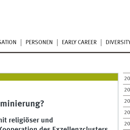
SATION
PERSONEN
EARLY CAREER
DIVERSIT
2
2
2
iminierung?
2
t religiöser und
2
 Kooperation des Exzellenzclusters