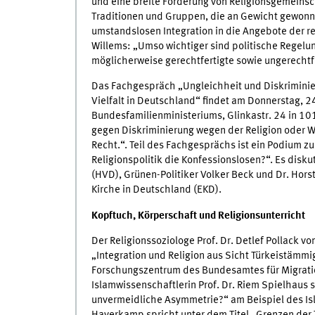
und eine breite Förderung von Religionsgemeinsc
Traditionen und Gruppen, die an Gewicht gewonnen
umstandslosen Integration in die Angebote der r
Willems: „Umso wichtiger sind politische Regelun
möglicherweise gerechtfertigte sowie ungerecht
Das Fachgespräch „Ungleichheit und Diskriminie
Vielfalt in Deutschland“ findet am Donnerstag, 
Bundesfamilienministeriums, Glinkastr. 24 in 1
gegen Diskriminierung wegen der Religion oder W
Recht.“. Teil des Fachgesprächs ist ein Podium z
Religionspolitik die Konfessionslosen?“. Es disk
(HVD), Grünen-Politiker Volker Beck und Dr. Hor
Kirche in Deutschland (EKD).
Kopftuch, Körperschaft und Religionsunterricht
Der Religionssoziologe Prof. Dr. Detlef Pollack v
„Integration und Religion aus Sicht Türkeistämmig
Forschungszentrum des Bundesamtes für Migratio
Islamwissenschaftlerin Prof. Dr. Riem Spielhaus
unvermeidliche Asymmetrie?“ am Beispiel des Isla