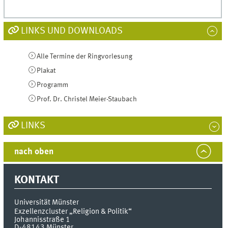
LINKS UND DOWNLOADS
Alle Termine der Ringvorlesung
Plakat
Programm
Prof. Dr. Christel Meier-Staubach
LINKS
nach oben
KONTAKT
Universität Münster
Exzellenzcluster „Religion & Politik“
Johannisstraße 1
D-48143
Münster