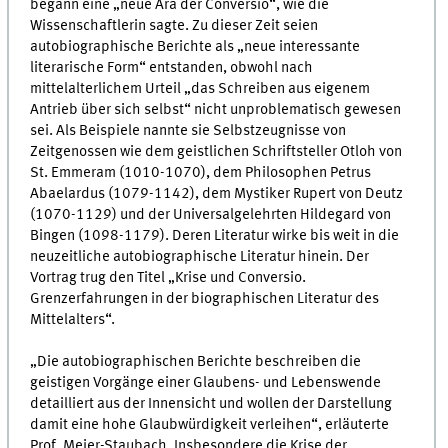
begann eine „neue Ära der Conversio“, wie die
Wissenschaftlerin sagte. Zu dieser Zeit seien
autobiographische Berichte als „neue interessante
literarische Form“ entstanden, obwohl nach
mittelalterlichem Urteil „das Schreiben aus eigenem
Antrieb über sich selbst“ nicht unproblematisch gewesen
sei. Als Beispiele nannte sie Selbstzeugnisse von
Zeitgenossen wie dem geistlichen Schriftsteller Otloh von
St. Emmeram (1010-1070), dem Philosophen Petrus
Abaelardus (1079-1142), dem Mystiker Rupert von Deutz
(1070-1129) und der Universalgelehrten Hildegard von
Bingen (1098-1179). Deren Literatur wirke bis weit in die
neuzeitliche autobiographische Literatur hinein. Der
Vortrag trug den Titel „Krise und Conversio.
Grenzerfahrungen in der biographischen Literatur des
Mittelalters“.
„Die autobiographischen Berichte beschreiben die
geistigen Vorgänge einer Glaubens- und Lebenswende
detailliert aus der Innensicht und wollen der Darstellung
damit eine hohe Glaubwürdigkeit verleihen“, erläuterte
Prof. Meier-Staubach. Insbesondere die Krise der