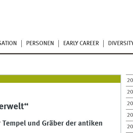
SATION
PERSONEN
EARLY CAREER
DIVERSIT
2
2
2
erwelt“
2
r Tempel und Gräber der antiken
2