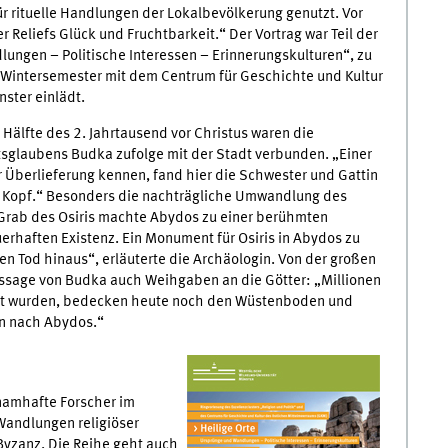
 rituelle Handlungen der Lokalbevölkerung genutzt. Vor
 Reliefs Glück und Fruchtbarkeit.“ Der Vortrag war Teil der
lungen – Politische Interessen – Erinnerungskulturen“, zu
im Wintersemester mit dem Centrum für Geschichte und Kultur
ster einlädt.
 Hälfte des 2. Jahrtausend vor Christus waren die
sglaubens Budka zufolge mit der Stadt verbunden. „Einer
er Überlieferung kennen, fand hier die Schwester und Gattin
en Kopf.“ Besonders die nachträgliche Umwandlung des
s Grab des Osiris machte Abydos zu einer berühmten
auerhaften Existenz. Ein Monument für Osiris in Abydos zu
n Tod hinaus“, erläuterte die Archäologin. Von der großen
ssage von Budka auch Weihgaben an die Götter: „Millionen
acht wurden, bedecken heute noch den Wüstenboden und
en nach Abydos.“
 namhafte Forscher im
Wandlungen religiöser
Byzanz. Die Reihe geht auch