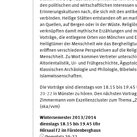
den politischen und wirtschaftlichen Interessen 
Erinnerungskulturen nach, die sich mit den antik
verbinden. Heilige Stätten entstanden oft an mark
an Quellen, auf Bergen oder in der Wüste. Relig
verknüpften damit mythische Erzählungen und ma
Vorträge, die entlegene Orten von Mönchen und E
Heiligtümer der Menschheit wie das Bergheiligt
eröffnen verschiedene Perspektiven auf die Reli
Menschheit. Zu Wort kommen Vertreter unterschie
Altorientalistik, Ur- und Frühgeschichte, Ägyptol
Klassischen Archäologie und Philologie, Bibelwis
Islamwissenschaften.
Die Vorträge sind dienstags von 18.15 bis 19.4
20-22
in Münster zu hören. Den nächsten Vortrag 
Zimmermann vom Exzellenzcluster zum Thema „Zwi
(ska/vvm)
Wintersemester 2013/2014
dienstags 18.15 bis 19.45 Uhr
Hörsaal F2 im Fürstenberghaus