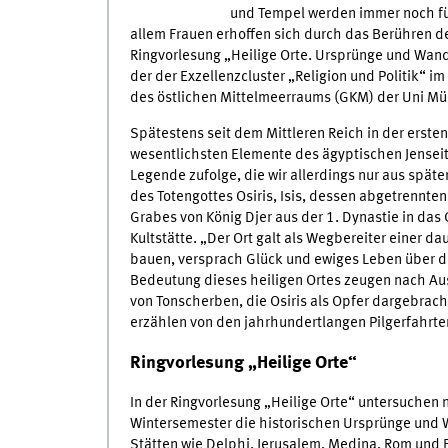
und Tempel werden immer noch für
allem Frauen erhoffen sich durch das Berühren der
Ringvorlesung „Heilige Orte. Ursprünge und Wand
der der Exzellenzcluster „Religion und Politik“ 
des östlichen Mittelmeerraums (GKM) der Uni Mün
Spätestens seit dem Mittleren Reich in der ersten
wesentlichsten Elemente des ägyptischen Jenseit
Legende zufolge, die wir allerdings nur aus spät
des Totengottes Osiris, Isis, dessen abgetrennt
Grabes von König Djer aus der 1. Dynastie in da
Kultstätte. „Der Ort galt als Wegbereiter einer d
bauen, versprach Glück und ewiges Leben über de
Bedeutung dieses heiligen Ortes zeugen nach Au
von Tonscherben, die Osiris als Opfer dargebr
erzählen von den jahrhundertlangen Pilgerfahrt
Ringvorlesung „Heilige Orte“
In der Ringvorlesung „Heilige Orte“ untersuchen
Wintersemester die historischen Ursprünge und 
Stätten wie Delphi, Jerusalem, Medina, Rom und 