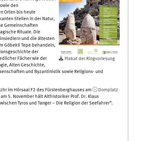
sowie den
en Orten bis heute
anten Stellen in der Natur,
iöse Gemeinschaften
gische Rituale. Die
insiedlern und die ältesten
um Göbekli Tepe behandeln,
gionsgeschichte der
dlicher Fächer wie der
Plakat der Ringvorlesung
ogie, Alten Geschichte,
senschaften und Byzantinistik sowie Religions- und
5 Uhr im Hörsaal F2 des Fürstenberghauses am
Domplatz
am 5. November hält Althistoriker Prof. Dr. Klaus
schen Tyros und Tanger – Die Religion der Seefahrer“.