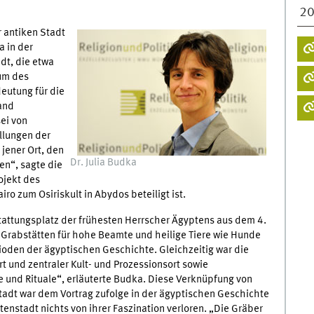
2
 antiken Stadt
a in der
dt, die etwa
rum des
eutung für die
and
ei von
llungen der
jener Ort, den
Dr. Julia Budka
en“, sagte die
ojekt des
ro zum Osiriskult in Abydos beteiligt ist.
tattungsplatz der frühesten Herrscher Ägyptens aus dem 4.
h Grabstätten für hohe Beamte und heilige Tiere wie Hunde
ioden der ägyptischen Geschichte. Gleichzeitig war die
t und zentraler Kult- und Prozessionsort sowie
 und Rituale“, erläuterte Budka. Diese Verknüpfung von
stadt war dem Vortrag zufolge in der ägyptischen Geschichte
tenstadt nichts von ihrer Faszination verloren. „Die Gräber