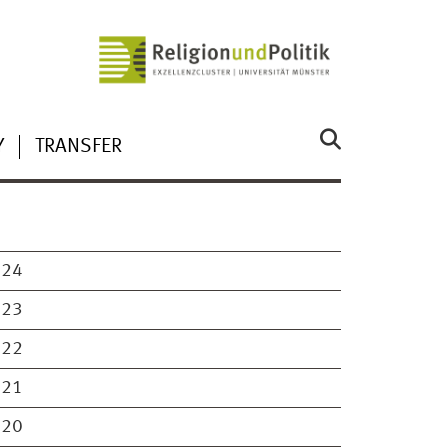
Y
TRANSFER
024
023
022
021
020