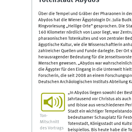
Totenstadt Abydos
Über die Tempel und Gräber der Pharaonen in der
Abydos hat die Wiener Ägyptologin Dr. Julia Budk
Ringvorlesung „Heilige Orte“ gesprochen. Die Sta
160 Kilometer nördlich von Luxor liegt, war Zent
pharaonischen Totenkultes und von zentraler Bed
ägyptische Kultur, wie die Wissenschaftlerin anh
zahlreicher Quellen und Funde darlegte. Der Ort s
herausragender Bedeutung für die Jenseitsvorste
Menschen gewesen. „Abydos war wahrscheinlich 
die Ägypter für den Eingang in die Unterwelt hielt
Forscherin, die seit 2008 an einem Forschungspr
Deutschen Archäologischen Instituts Abteilung Kai
„In Abydos liegen sowohl der Bes
Jahrtausend vor Christus als auc
und Ibisse aus verschiedenen Per
Stadt ein wichtiger Tempelstandor
Ton-
bedeutsamer Schauplatz für Feste
Mitschnitt
Totenstadt, Königsstadt und Kult
des Vortrags
beispiellos. Bis heute habe die To