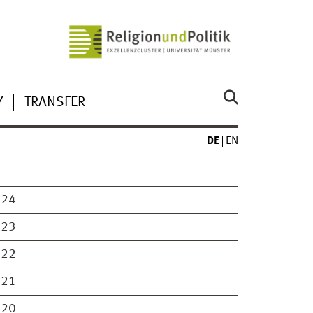
Y
TRANSFER
DE
EN
024
023
022
021
020