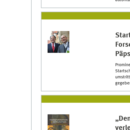
Star
Fors
Päps
Promine
Startsc
umstrit
gegebe
„Dem
verl