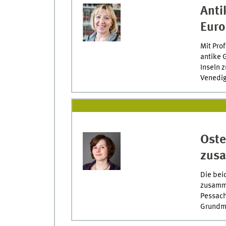
Anti
Euro
Mit Prof
antike 
Inseln z
Venedig 
Oste
zus
Die bei
zusamme
Pessachf
Grundm