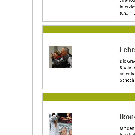
zu Miss
Intervi
tun...“
Lehr
Die Gra
Studier
amerika
Schechn
Ikon
Mit den