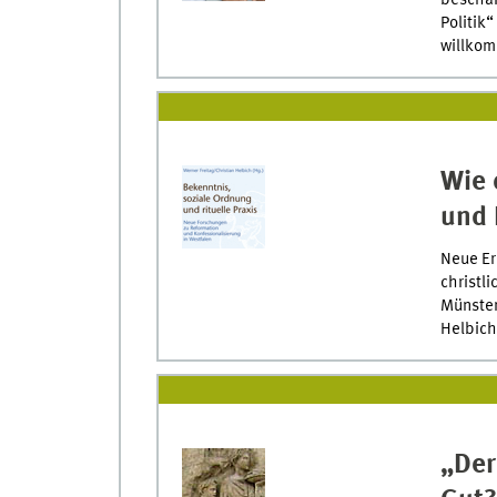
beschäf
Politik“
willko
Wie 
und 
Neue Er
christli
Münstera
Helbich
„Der