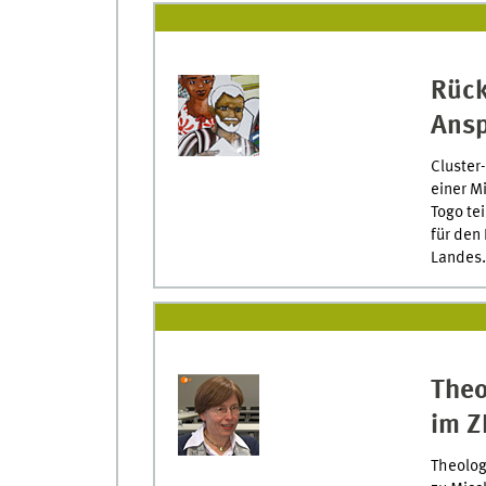
Rück
Ans
Cluster
einer M
Togo te
für den
Landes.
Theo
im Z
Theolog