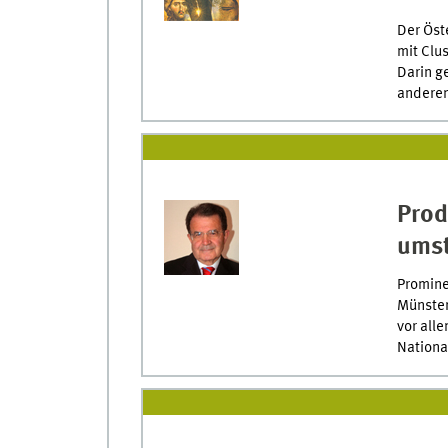
Der Öst
mit Clu
Darin g
anderen
Prod
umst
Promine
Münster 
vor all
Nationa