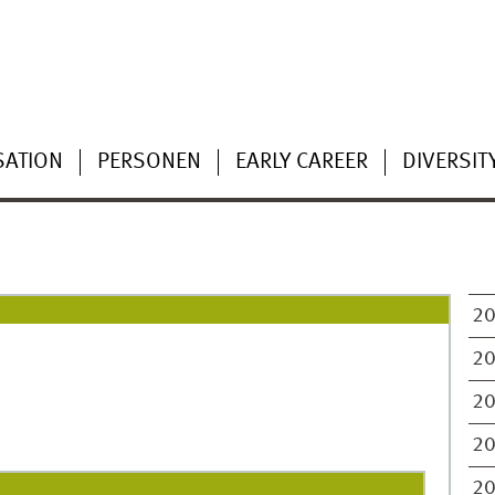
SATION
PERSONEN
EARLY CAREER
DIVERSIT
2
2
2
2
2