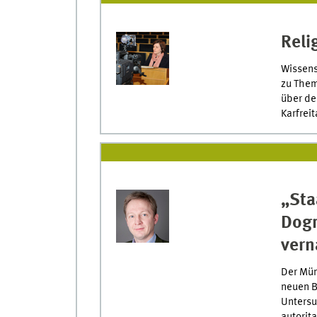
Reli
Wissens
zu Them
über de
Karfrei
„Sta
Dogm
vern
Der Müns
neuen B
Untersu
autorit