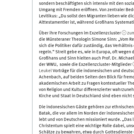
sondern beschäftigten sich intensiv mit den sozia
Umgang mit Fremden eröffnen. Von zentraler Bede
Levitikus: „Du sollst den Migranten lieben wie di
Alttestamentler ist, während Großhans Systemati
Über ihre Forschungen im Exzellenzcluster
zum
die Münsteraner Theologin Simone Sinn: „Vom Rel
sich die Politiker dafür zuständig, das Verhältni
regeln.“ Streit gebe es, wie in Europa, oft weg
Großhans und Sinn hielten auch Prof. Dr. Michael
der WWU, sowie die Exzellenzcluster-Mitglieder
Leukel
Vorträge für die indonesischen und deutsc
Achenbach, auf beiden Seiten den Blick für frem
akademischen Arbeit zu Fragen kontextueller The
von Religion und Kultur differenzierter wahrzune
Kirche und Staat in Deutschland sind eben nicht 
Die indonesischen Gäste gehören zur ethnischen
Batak, die vor allem im Norden der indonesische
lebt und von Deutschen missioniert wurde. „Das 
Christentum spielt eine wichtige Rolle dabei, uns
Schätze zu bewahren, etwa durch Gottesdienste