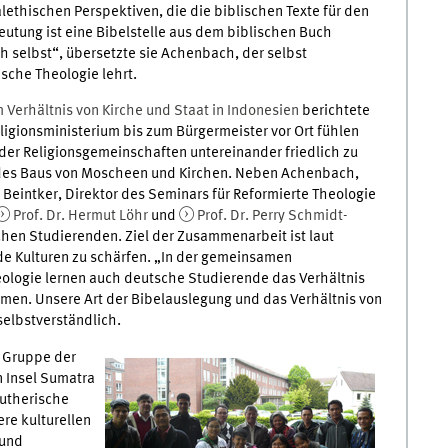
lethischen Perspektiven, die die biblischen Texte für den
utung ist eine Bibelstelle aus dem biblischen Buch
ch selbst“, übersetzte sie Achenbach, der selbst
sche Theologie lehrt.
 Verhältnis von Kirche und Staat in Indonesien
berichtete
igionsministerium bis zum Bürgermeister vor Ort fühlen
s der Religionsgemeinschaften untereinander friedlich zu
en des Baus von Moscheen und Kirchen. Neben Achenbach,
 Beintker, Direktor des Seminars für Reformierte Theologie
Prof. Dr. Hermut Löhr
und
Prof. Dr. Perry Schmidt-
hen Studierenden. Ziel der Zusammenarbeit ist laut
de Kulturen zu schärfen. „In der gemeinsamen
ologie lernen auch deutsche Studierende das Verhältnis
hmen. Unsere Art der Bibelauslegung und das Verhältnis von
selbstverständlich.
 Gruppe der
n Insel Sumatra
lutherische
ere kulturellen
 und