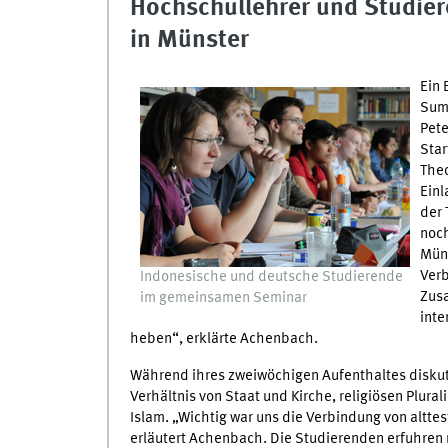
Hochschullehrer und Studier
in Münster
Ein 
Suma
Pete
Star
Theo
Einl
der 
noch
Müns
Verb
Indonesische und deutsche Studierende
Zus
im gemeinsamen Seminar
inte
heben“, erklärte Achenbach.
Während ihres zweiwöchigen Aufenthaltes diskuti
Verhältnis von Staat und Kirche, religiösen Plura
Islam. „Wichtig war uns die Verbindung von altt
erläutert Achenbach. Die Studierenden erfuhren n