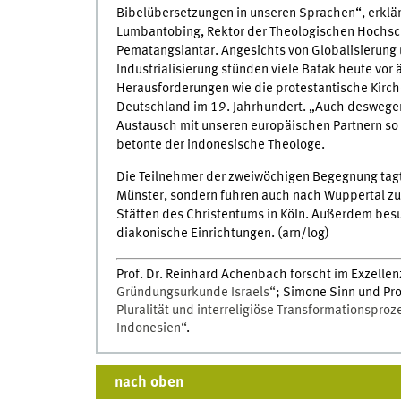
Bibelübersetzungen in unseren Sprachen“, erklär
Lumbantobing, Rektor der Theologischen Hochsc
Pematangsiantar. Angesichts von Globalisierung
Industrialisierung stünden viele Batak heute vor
Herausforderungen wie die protestantische Kirch
Deutschland im 19. Jahrhundert. „Auch deswegen
Austausch mit unseren europäischen Partnern so 
betonte der indonesische Theologe.
Die Teilnehmer der zweiwöchigen Begegnung tagte
Münster, sondern fuhren auch nach Wuppertal zur
Stätten des Christentums in Köln. Außerdem bes
diakonische Einrichtungen. (arn/log)
Prof. Dr. Reinhard Achenbach forscht im Exzellen
Gründungsurkunde Israels“
; Simone Sinn und Pro
Pluralität und interreligiöse Transformationsproz
Indonesien“
.
nach oben