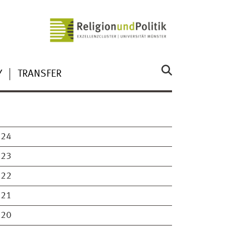
Y
TRANSFER
024
023
022
021
020