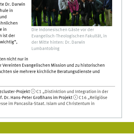
te Dr. Darwin
hule in
 und
 ähnlichen
e in
Die indonesischen Gäste vor der
 ist der
Evangelisch-Theologischen Fakultät, in
wichtig“,
der Mitte hinten: Dr. Darwin
Lumbantobing
n nicht nur in
 Vereinten Evangelischen Mission und zu historischen
uchten sie mehrere kirchliche Beratungsdienste und
zcluster-Projekt
C1 „Distinktion und Integration in der
f. Dr. Hans-Peter Großhans im Projekt
C16 „Religiöse
esse im Pancasila-Staat. Islam und Christentum in