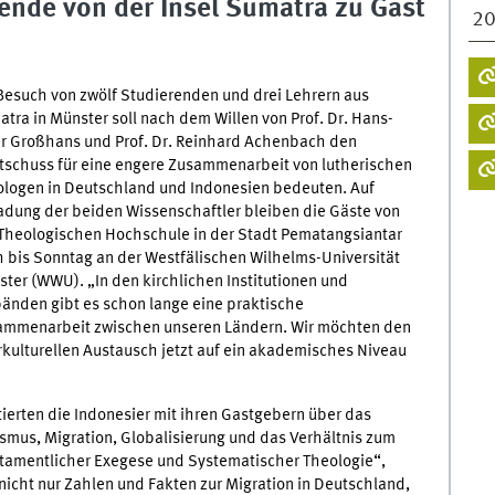
ende von der Insel Sumatra zu Gast
2
Besuch von zwölf Studierenden und drei Lehrern aus
tra in Münster soll nach dem Willen von Prof. Dr. Hans-
r Großhans und Prof. Dr. Reinhard Achenbach den
tschuss für eine engere Zusammenarbeit von lutherischen
logen in Deutschland und Indonesien bedeuten. Auf
adung der beiden Wissenschaftler bleiben die Gäste von
Theologischen Hochschule in der Stadt Pematangsiantar
 bis Sonntag an der Westfälischen Wilhelms-Universität
ter (WWU). „In den kirchlichen Institutionen und
änden gibt es schon lange eine praktische
ammenarbeit zwischen unseren Ländern. Wir möchten den
rkulturellen Austausch jetzt auf ein akademisches Niveau
erten die Indonesier mit ihren Gastgebern über das
lismus, Migration, Globalisierung und das Verhältnis zum
estamentlicher Exegese und Systematischer Theologie“,
icht nur Zahlen und Fakten zur Migration in Deutschland,