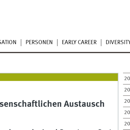
SATION
PERSONEN
EARLY CAREER
DIVERSIT
2
2
2
ssenschaftlichen Austausch
2
2