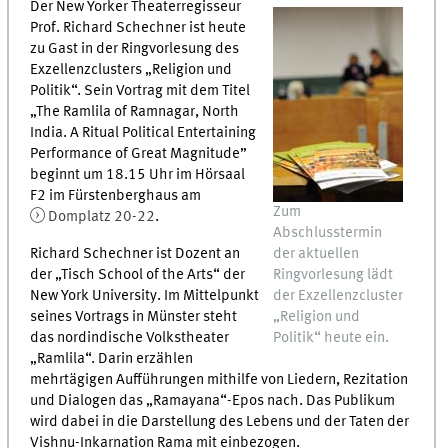
Der New Yorker Theaterregisseur
Prof. Richard Schechner ist heute
zu Gast in der Ringvorlesung des
Exzellenzclusters „Religion und
Politik“. Sein Vortrag mit dem Titel
„The Ramlila of Ramnagar, North
India. A Ritual Political Entertaining
Performance of Great Magnitude”
beginnt um 18.15 Uhr im Hörsaal
F2 im Fürstenberghaus am
Zum
Domplatz 20-22
.
Abschlusstermin
Richard Schechner ist Dozent an
der aktuellen
der „Tisch School of the Arts“ der
Ringvorlesung lädt
New York University. Im Mittelpunkt
der Exzellenzcluster
seines Vortrags in Münster steht
„Religion und
das nordindische Volkstheater
Politik“ heute ein.
„Ramlila“. Darin erzählen
mehrtägigen Aufführungen mithilfe von Liedern, Rezitation
und Dialogen das „Ramayana“-Epos nach. Das Publikum
wird dabei in die Darstellung des Lebens und der Taten der
Vishnu-Inkarnation Rama mit einbezogen.