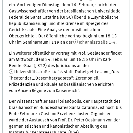
ein. Am heutigen Dienstag, dem 16. Februar, spricht der
Gastwissenschaftler von der brasilianischen Universidade
Federal de Santa Catarina (UFSC) über die „‚symbolische
Republikanisierung‘ und ihre Grenze im Spiegel des
Gerichtssaals: Eine Analyse der brasilianischen
Obergerichte“. Der öffentliche Vortrag beginnt um 18.15
Uhr im Seminarraum J 119 an der
Johannisstraße 1-4
.
Ein weiterer öffentlicher Vortrag mit Prof. Seelaender findet
am Mittwoch, dem 24. Februar, um 18.15 Uhr im Karl-
Bender-Saal (J 322) des Juridicums an der
Universitätsstraße 14-16
statt. Dabei geht es um „Das
Theater der „‚Desembargadores“: Zeremoniell,
Präzedenzien und Rituale an brasilianischen Gerichten
vom Ancien Régime zum Kaiserreich“.
Der Wissenschaftler aus Florianópolis, der Hauptstadt des
brasilianischen Bundesstaates Santa Catarina, ist noch bis
Ende Februar zu Gast am Exzellenzcluster. Organisiert
wurde der Austausch von Prof. Dr. Peter Oestmann von der
germanistischen und kanonistischen Abteilung des
Instituts für Rechtsgeschichte. (bhe)