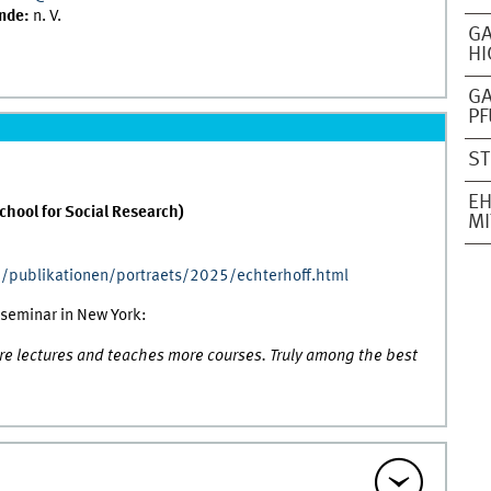
nde:
n. V.
GA
HI
GA
P
ST
EH
chool for Social Research)
MI
/publikationen/portraets/2025/echterhoff.html
eseminar in New York:
ore lectures and teaches more courses. Truly among the best