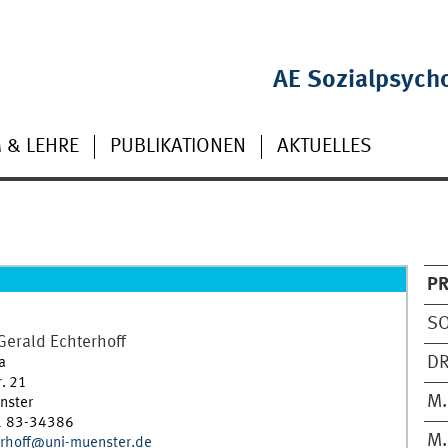
AE Sozialpsych
 & LEHRE
PUBLIKATIONEN
AKTUELLES
PR
SO
Gerald
Echterhoff
DR
a
r. 21
M.
nster
1 83-34386
M.
erhoff@uni-muenster.de