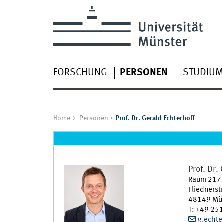
FORSCHUNG
PERSONEN
STUDIUM
Home
Personen
Prof. Dr. Gerald Echterhoff
Prof. Dr.
Raum 217
Fliednerst
48149
Mü
T
:
+49 25
g.echt