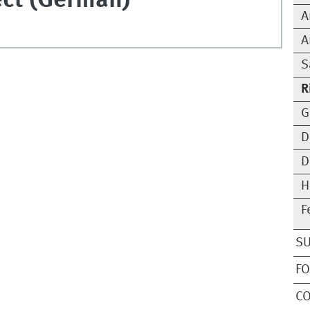
ect (German)
A
A
S
R
G
D
D
H
F
S
F
C