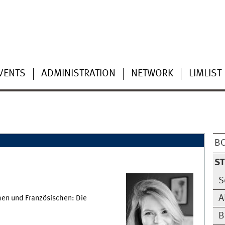
VENTS
ADMINISTRATION
NETWORK
LIMLIST
BO
S
S
A
en und Französischen: Die
B