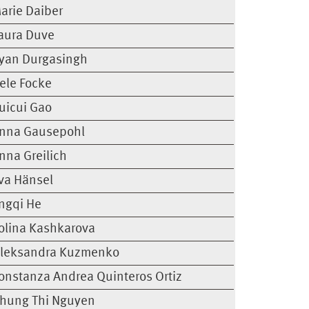
arie Daiber
aura Duve
yan Durgasingh
ele Focke
uicui Gao
nna Gausepohl
nna Greilich
va Hänsel
ingqi He
olina Kashkarova
leksandra Kuzmenko
onstanza Andrea Quinteros Ortiz
hung Thi Nguyen