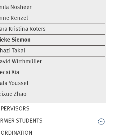
nila Nosheen
nne Renzel
ara Kristina Roters
ieke Siemon
hazi Takal
avid Wirthmüller
ecai Xia
ala Youssef
eixue Zhao
UPERVISORS
ORMER STUDENTS
OORDINATION