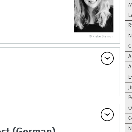
M
L
R
N
© Rieke Siemon
C
A
A
E
J
P
O
C
N