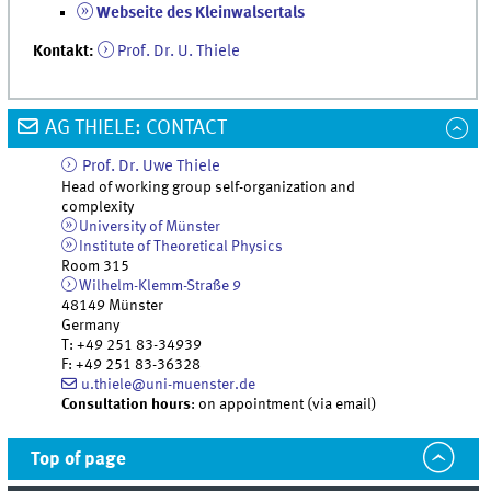
Webseite des Kleinwalsertals
Kontakt:
Prof. Dr. U. Thiele
AG THIELE: CONTACT
Prof. Dr.
Uwe
Thiele
Head of working group self-organization and
complexity
University of Münster
Institute of Theoretical Physics
Room 315
Wilhelm-Klemm-Straße 9
48149
Münster
Germany
T
:
+49 251 83-34939
F
:
+49 251 83-36328
u.thiele@uni-muenster.de
Consultation hours
: on appointment (via email)
Top of page