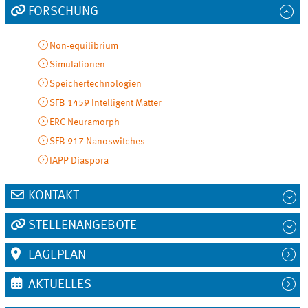
FORSCHUNG
Non-equilibrium
Simulationen
Speichertechnologien
SFB 1459 Intelligent Matter
ERC Neuramorph
SFB 917 Nanoswitches
IAPP Diaspora
KONTAKT
STELLENANGEBOTE
LAGEPLAN
AKTUELLES