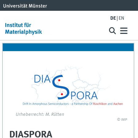
DE
EN
Urheberrecht: M. Rütten
© IMP
DIASPORA