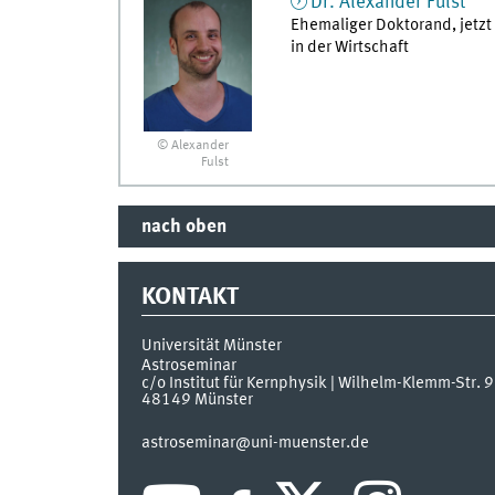
Dr.
Alexander
Fulst
Ehemaliger Doktorand, jetzt
in der Wirtschaft
© Alexander
Fulst
nach oben
KONTAKT
Universität Münster
Astroseminar
c/o Institut für Kernphysik | Wilhelm-Klemm-Str. 9
48149
Münster
astroseminar@uni-muenster.de