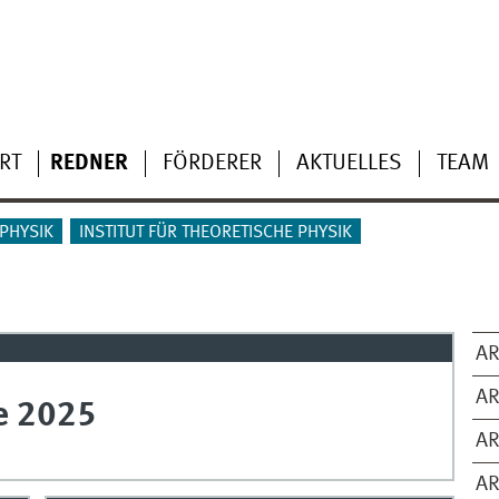
RT
REDNER
FÖRDERER
AKTUELLES
TEAM
NPHYSIK
INSTITUT FÜR THEORETISCHE PHYSIK
AR
AR
e 2025
AR
AR