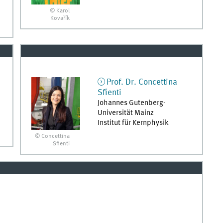
© Karol
Kovařík
Prof. Dr.
Concettina
Sfienti
Johannes Gutenberg-
Universität Mainz
Institut für Kernphysik
© Concettina
Sfienti