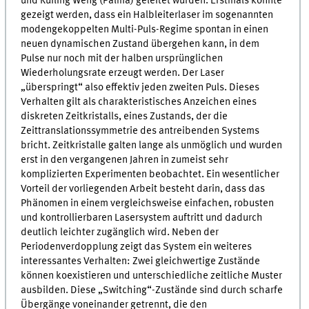
und Ruiling Weng (Palma) geleitet wurden. Erstmals konnte
gezeigt werden, dass ein Halbleiterlaser im sogenannten
modengekoppelten Multi-Puls-Regime spontan in einen
neuen dynamischen Zustand übergehen kann, in dem
Pulse nur noch mit der halben ursprünglichen
Wiederholungsrate erzeugt werden. Der Laser
„überspringt“ also effektiv jeden zweiten Puls. Dieses
Verhalten gilt als charakteristisches Anzeichen eines
diskreten Zeitkristalls, eines Zustands, der die
Zeittranslationssymmetrie des antreibenden Systems
bricht. Zeitkristalle galten lange als unmöglich und wurden
erst in den vergangenen Jahren in zumeist sehr
komplizierten Experimenten beobachtet. Ein wesentlicher
Vorteil der vorliegenden Arbeit besteht darin, dass das
Phänomen in einem vergleichsweise einfachen, robusten
und kontrollierbaren Lasersystem auftritt und dadurch
deutlich leichter zugänglich wird. Neben der
Periodenverdopplung zeigt das System ein weiteres
interessantes Verhalten: Zwei gleichwertige Zustände
können koexistieren und unterschiedliche zeitliche Muster
ausbilden. Diese „Switching“-Zustände sind durch scharfe
Übergänge voneinander getrennt, die den