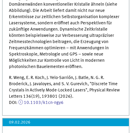
Domänenwänden konventioneller Kristalle ähneln (siehe
Abbildung). Die Arbeit liefert damit nicht nur neue
Erkenntnisse zur zeitlichen Selbstorganisation komplexer
Lasersysteme, sondern eröffnet auch Perspektiven für
zukünftige Anwendungen. Dynamische Zeitkristalle
könnten beispielsweise zur Verbesserung ultrapräziser
Zeitmesstechnologien beitragen, die Erzeugung von
Frequenzkämmen optimieren – mit Anwendungen in
Spektroskopie, Metrologie und GPS – sowie neue
Möglichkeiten zur Kontrolle von Licht in modernen
photonischen Bauelementen eröffnen.
R. Weng, E. R. Koch, J. Yelo-Sarrión, J. Batle, N. G. R.
Broderick, J. Javaloyes, and S. V. Gurevich, "Discrete Time
Crystals in Actively Mode-Locked Lasers", Physical Review
Letters 136(19), 193801 (2026).
DOI:
10.1103/k1cn-ngy6
09.02.2026