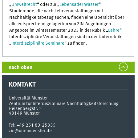
„
Umweltrecht
“ oder zur „
Lebensader Wasser
“.
Studierende, die nach Lehrveranstaltungen mit
Nachhaltigkeitsbezug suchen, finden eine Übersicht über
alle entsprechend gelagerten von ZIN-Angehörigen
Angebote im Wintersemester 2025 in der Rubrik „
Lehre
“.
Interdisziplinäre Veranstaltungen sind in der Unterrubrik
„
Interdisziplinäre Seminare
“ zu finden.
nach oben
KONTAKT
Universität Münster
Zentrum für Interdisziplinäre Nachhaltigkeitsforschung
Heisenbergstr. 2
48149
Münster
Tel:
+49 251 83-25355
zin@uni-muenster.de