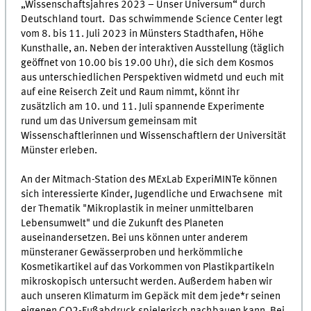
„Wissenschaftsjahres 2023 – Unser Universum“ durch
Deutschland tourt. Das schwimmende Science Center legt
vom 8. bis 11. Juli 2023 in Münsters Stadthafen, Höhe
Kunsthalle, an. Neben der interaktiven Ausstellung (täglich
geöffnet von 10.00 bis 19.00 Uhr), die sich dem Kosmos
aus unterschiedlichen Perspektiven widmetd und euch mit
auf eine Reiserch Zeit und Raum nimmt, könnt ihr
zusätzlich am 10. und 11. Juli spannende Experimente
rund um das Universum gemeinsam mit
Wissenschaftlerinnen und Wissenschaftlern der Universität
Münster erleben.
An der Mitmach-Station des MExLab ExperiMINTe können
sich interessierte Kinder, Jugendliche und Erwachsene mit
der Thematik "Mikroplastik in meiner unmittelbaren
Lebensumwelt" und die Zukunft des Planeten
auseinandersetzen. Bei uns können unter anderem
münsteraner Gewässerproben und herkömmliche
Kosmetikartikel auf das Vorkommen von Plastikpartikeln
mikroskopisch untersucht werden. Außerdem haben wir
auch unseren Klimaturm im Gepäck mit dem jede*r seinen
eigenen CO2-Fußabdruck spielerisch nachbauen kann. Bei