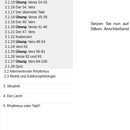
2.1.15
Übung
: Verse 24-33
2.1.16 Der 34. Vers
2.1.17 Der übervolle Takt
2.1.18
Übung
: Verse 35-39
2.1.19 Der 40. Vers
Setzen Sie nun auf 
2.1.20
Übung
: Verse 41-46
Silben. Anschließen
2.1.21 Der 47. Vers
2.1.22 Kadenzen
2.1.23
Übung
: Vers 48-54
2.1.24 Vers 55
2.1.25
Übung
: Vers 56-91
2.1.26 Verse 92 und 93
2.1.27
Übung
: Vers 94-100
2.1.28 Quiz
2.2 Alternierender Rhythmus
2.3 Metrik und Editionsphilologie
3. Strophik
4. Der Leich
5. Rhythmus oder Takt?