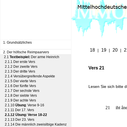
1. Grundsätzliches
18
19
20
2
|
|
|
2. Der höfische Reimpaarvers
2.1
Textbeispiel:
Der arme Heinrich
2.1.1 Der erste Vers
2.1.2 Der zweite Vers
Vers 21
2.1.3 Der dritte Vers
2.1.4 Versübergreifende Aspekte
2.1.5 Der vierte Vers
2.1.6 Der fünfte Vers
Lesen Sie sich bitte 
2.1.7 Der sechste Vers
2.1.8 Der siebte Vers
2.1.9 Der achte Vers
2.1.10
Übung
: Verse 9-16
     21     iht ân
2.1.11 Der 17. Vers
2.1.12 Übung: Verse 18-22
2.1.13 Der 23. Vers
2.1.14 Die männlich zweisilbige Kadenz