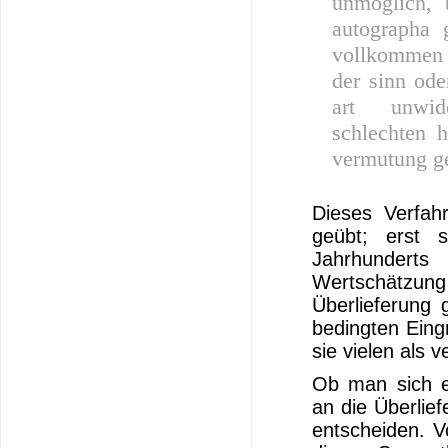
unmöglich, 
autographa 
vollkommen 
der sinn ode
art unwide
schlechten 
vermutung g
Dieses Verfah
geübt; erst 
Jahrhundert
Wertschätz
Überlieferung
bedingten Eingr
sie vielen als v
Ob man sich e
an die Überliefe
entscheiden. 