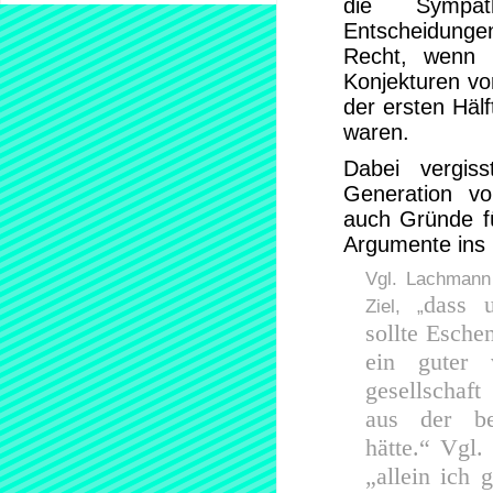
die Sympath
Entscheidunge
Recht, wenn 
Konjekturen vor
der ersten Häl
waren.
Dabei vergis
Generation vo
auch Gründe f
Argumente ins 
Vgl. Lachmann
dass 
Ziel, „
sollte Esche
ein guter v
gesellschaf
aus der bes
hätte.“ Vgl.
„allein ich g