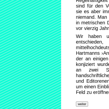
Regelhaftigkei
sind für den 
sie es aber im
niemand. Man n
in metrischen
vor vierzig Jah
Wir haben u
entschieden,
mittelhochdeut
Hartmanns ›Arm
der an einige
konjiziert wur
an zwei Ste
handschriftlic
und Editorenen
um einen Einbli
Feld zu eröffne