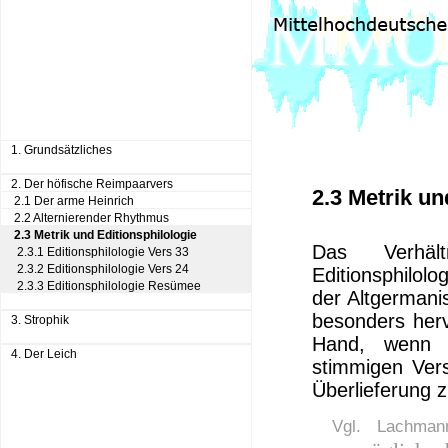
1. Grundsätzliches
2. Der höfische Reimpaarvers
2.3 Metrik un
2.1 Der arme Heinrich
2.2 Alternierender Rhythmus
2.3 Metrik und Editionsphilologie
Das Verhäl
2.3.1 Editionsphilologie Vers 33
2.3.2 Editionsphilologie Vers 24
Editionsphilol
2.3.3 Editionsphilologie Resümee
der Altgermanis
besonders herv
3. Strophik
Hand, wenn e
4. Der Leich
stimmigen Vers
Überlieferung 
Vgl. Lachman