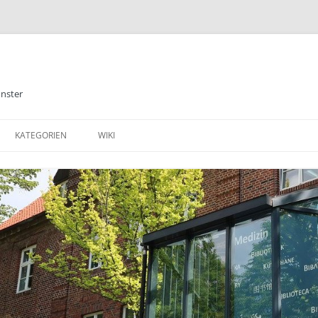
ünster
KATEGORIEN
WIKI
ALLGEMEINES
BIBLIOTHEK
E-BOOKS
DATENBANKEN
MEDIZIN
TABLETS & SMARTPHONE