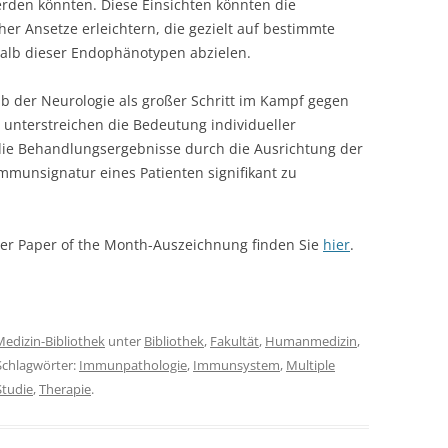
rden könnten. Diese Einsichten könnten die
er Ansetze erleichtern, die gezielt auf bestimmte
lb dieser Endophänotypen abzielen.
b der Neurologie als großer Schritt im Kampf gegen
e unterstreichen die Bedeutung individueller
die Behandlungsergebnisse durch die Ausrichtung der
mmunsignatur eines Patienten signifikant zu
 der Paper of the Month-Auszeichnung finden Sie
hier
.
Medizin-Bibliothek
unter
Bibliothek
,
Fakultät
,
Humanmedizin
,
 Schlagwörter:
Immunpathologie
,
Immunsystem
,
Multiple
Studie
,
Therapie
.