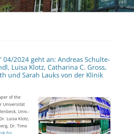
STUDIERENDE
UKM
ULB
ZEITSCHRIFTEN
“ 04/2024 geht an: Andreas Schulte-
l, Luisa Klotz, Catharina C. Gross,
th und Sarah Lauks von der Klinik
per of the
 Universität
enbeck, Univ.-
Dr. Luisa Klotz,
berg, Dr. Timo
nik für