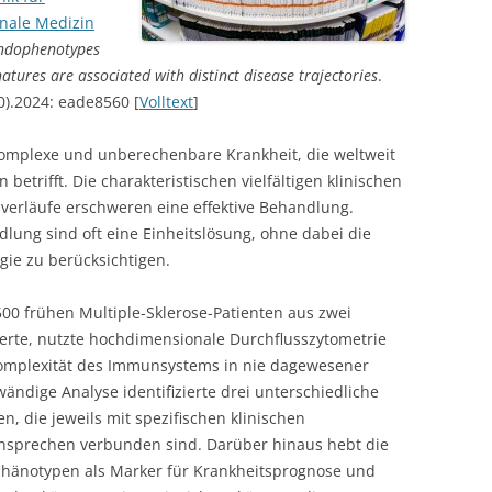
onale Medizin
endophenotypes
atures are associated with distinct disease trajectories
.
0).2024: eade8560 [
Volltext
]
 komplexe und unberechenbare Krankheit, die weltweit
betrifft. Die charakteristischen vielfältigen klinischen
verläufe erschweren eine effektive Behandlung.
dlung sind oft eine Einheitslösung, ohne dabei die
ie zu berücksichtigen.
500 frühen Multiple-Sklerose-Patienten aus zwei
rte, nutzte hochdimensionale Durchflusszytometrie
omplexität des Immunsystems in nie dagewesener
wändige Analyse identifizierte drei unterschiedliche
 die jeweils mit spezifischen klinischen
nsprechen verbunden sind. Darüber hinaus hebt die
phänotypen als Marker für Krankheitsprognose und