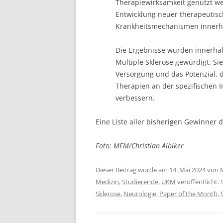
Therapiewirksamkeit genutzt we
Entwicklung neuer therapeutisch
Krankheitsmechanismen innerha
Die Ergebnisse wurden innerhal
Multiple Sklerose gewürdigt. Si
Versorgung und das Potenzial, 
Therapien an der spezifischen I
verbessern.
Eine Liste aller bisherigen Gewinner
Foto: MFM/Christian Albiker
Dieser Beitrag wurde am
14. Mai 2024
von
Medizin
,
Studierende
,
UKM
veröffentlicht.
Sklerose
,
Neurologie
,
Paper of the Month
,