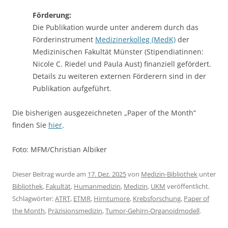
Förderung:
Die Publikation wurde unter anderem durch das
Förderinstrument
Medizinerkolleg (MedK)
der
Medizinischen Fakultät Münster (Stipendiatinnen:
Nicole C. Riedel und Paula Aust) finanziell gefördert.
Details zu weiteren externen Förderern sind in der
Publikation aufgeführt.
Die bisherigen ausgezeichneten „Paper of the Month“
finden Sie
hier
.
Foto: MFM/Christian Albiker
Dieser Beitrag wurde am
17. Dez. 2025
von
Medizin-Bibliothek
unter
Bibliothek
,
Fakultät
,
Humanmedizin
,
Medizin
,
UKM
veröffentlicht.
Schlagwörter:
ATRT
,
ETMR
,
Hirntumore
,
Krebsforschung
,
Paper of
the Month
,
Präzisionsmedizin
,
Tumor-Gehirn-Organoidmodell
.