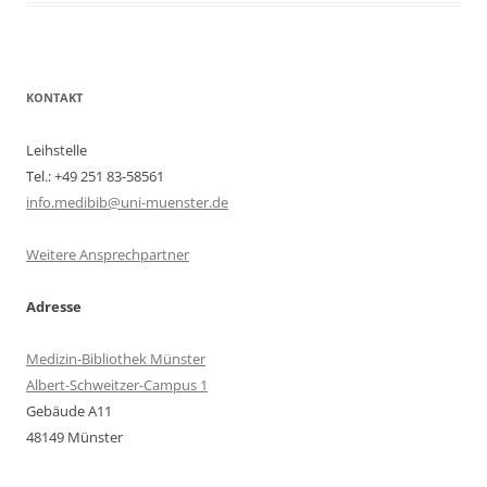
KONTAKT
Leihstelle
Tel.: +49 251 83-58561
info.medibib@uni-muenster.de
Weitere Ansprechpartner
Adresse
Medizin-Bibliothek Münster
Albert-Schweitzer-Campus 1
Gebäude A11
48149 Münster