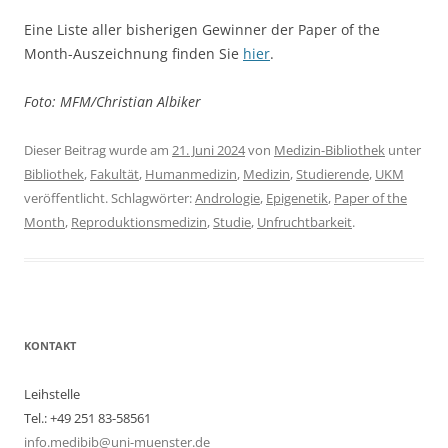
Eine Liste aller bisherigen Gewinner der Paper of the
Month-Auszeichnung finden Sie
hier
.
Foto: MFM/Christian Albiker
Dieser Beitrag wurde am
21. Juni 2024
von
Medizin-Bibliothek
unter
Bibliothek
,
Fakultät
,
Humanmedizin
,
Medizin
,
Studierende
,
UKM
veröffentlicht. Schlagwörter:
Andrologie
,
Epigenetik
,
Paper of the
Month
,
Reproduktionsmedizin
,
Studie
,
Unfruchtbarkeit
.
KONTAKT
Leihstelle
Tel.: +49 251 83-58561
info.medibib@uni-muenster.de