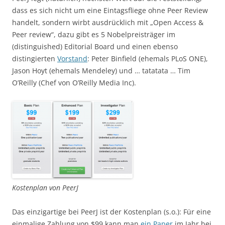
dass es sich nicht um eine Eintagsfliege ohne Peer Review
handelt, sondern wirbt ausdrücklich mit „Open Access &
Peer review“, dazu gibt es 5 Nobelpreisträger im
(distinguished) Editorial Board und einen ebenso
distingierten
Vorstand
: Peter Binfield (ehemals PLoS ONE),
Jason Hoyt (ehemals Mendeley) und … tatatata … Tim
O’Reilly (Chef von O’Reilly Media Inc).
Kostenplan von PeerJ
Das einzigartige bei PeerJ ist der Kostenplan (s.o.): Für eine
einmalige Zahlung von $99 kann man
ein Paper
im Jahr bei