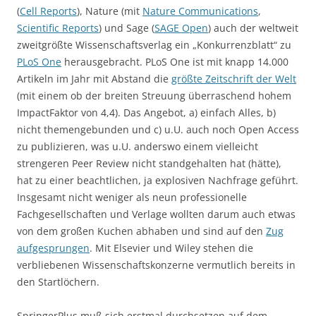
(
Cell Reports
), Nature (mit
Nature Communications
,
Scientific Reports
) und Sage (
SAGE Open
) auch der weltweit
zweitgrößte Wissenschaftsverlag ein „Konkurrenzblatt“ zu
PLoS One
herausgebracht. PLoS One ist mit knapp 14.000
Artikeln im Jahr mit Abstand die
größte Zeitschrift der Welt
(mit einem ob der breiten Streuung überraschend hohem
ImpactFaktor von 4,4). Das Angebot, a) einfach Alles, b)
nicht themengebunden und c) u.U. auch noch Open Access
zu publizieren, was u.U. anderswo einem vielleicht
strengeren Peer Review nicht standgehalten hat (hätte),
hat zu einer beachtlichen, ja explosiven Nachfrage geführt.
Insgesamt nicht weniger als neun professionelle
Fachgesellschaften und Verlage wollten darum auch etwas
von dem großen Kuchen abhaben und sind auf den
Zug
aufgesprungen
. Mit Elsevier und Wiley stehen die
verbliebenen Wissenschaftskonzerne vermutlich bereits in
den Startlöchern.
SpringerPlus muß sich erstmal durchsetzen auf dem