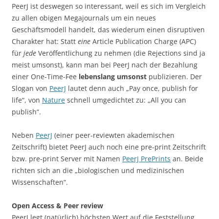
PeerJ ist deswegen so interessant, weil es sich im Vergleich
zu allen obigen Megajournals um ein neues
Geschäftsmodell handelt, das wiederum einen disruptiven
Charakter hat: Statt
eine
Article Publication Charge (APC)
für
jede
Veröffentlichung zu nehmen (die Rejections sind ja
meist umsonst), kann man bei PeerJ nach der Bezahlung
einer One-Time-Fee
lebenslang umsonst
publizieren. Der
Slogan von
PeerJ
lautet denn auch „Pay once, publish for
life“, von
Nature
schnell umgedichtet zu: „All you can
publish“.
Neben
PeerJ
(einer peer-reviewten akademischen
Zeitschrift) bietet PeerJ auch noch eine pre-print Zeitschrift
bzw. pre-print Server mit Namen
PeerJ PrePrints
an. Beide
richten sich an die „biologischen und medizinischen
Wissenschaften“.
Open Access & Peer review
PeerJ legt (natürlich) höchsten Wert auf die Feststellung,