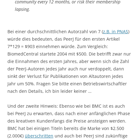
community every 12 months, or risk their membership
lapsing.
Bei einer durchschnittlichen Autorzahl von 7 (
z.B. in PNAS
)
würde dies bedeuten, das PeerJ für den ersten Artikel
7*129 = $903 einnehmen würde. Zum Vergleich:
BiomedCentral startete 2004 mit $500. Die betrifft zwar nur
die Einnahmen des ersten Jahres, aber wenn sich die Zahl
der PeerJ-Autoren jedes Jahr auch nur verdoppelt, dann
sinkt der Verlust für Publikationen von Altautoren jedes
Jahr um 50%. Fragen Sie bitte einen Betriebswirtschaftler
nach den Details, ich bin leider keiner …
Und der zweite Hinweis: Ebenso wie bei BMC ist es auch
bei PeerJ zu erwarten, dass nach einer anfänglichen Phase
des kreativen Kundenfangs die Preise ansteigen werden.
BMC hat bei einigen Titeln bereits die Marke von $2.500
(2.000€)
überschritten
und auch bei PeerJ sind zukünftige