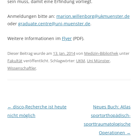
sein muss, damit eine Erfindung vorliegt.
Anmeldungen bitte an:
marion.willenborg@ukmuenster.de
oder
graduate.centre@uni-muenster.de
.
Weitere Informationen im
Flyer
(PDF).
Dieser Beitrag wurde am
13. Jan. 2014
von
Medizin-Bibliothek
unter
Fakultät
veröffentlicht. Schlagwörter:
UKM
,
Uni Münster
,
Wissenschaftler
.
Beitragsnavigation
←
disco-Recherche ist heute
Neues Buch: Atlas
nicht möglich
sportorthopädisch-
sporttraumatologische
Operationen
→