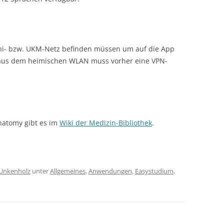
 Uni- bzw. UKM-Netz befinden müssen um auf die App
f aus dem heimischen WLAN muss vorher eine VPN-
natomy gibt es im
Wiki der Medizin-Bibliothek
.
Unkenholz
unter
Allgemeines
,
Anwendungen
,
Easystudium
,