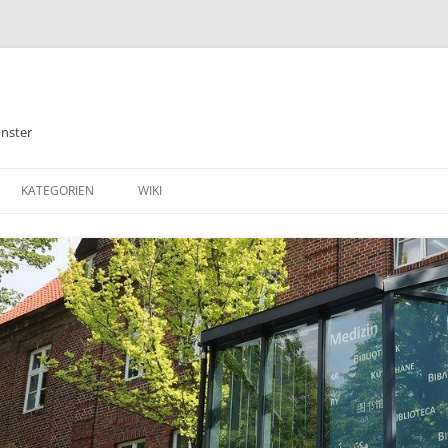
ünster
KATEGORIEN
WIKI
ALLGEMEINES
BIBLIOTHEK
E-BOOKS
DATENBANKEN
MEDIZIN
TABLETS & SMARTPHONE