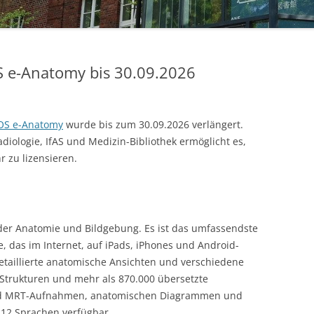
STUDIERENDE
UKM
OS e-Anatomy bis 30.09.2026
ULB
ZEITSCHRIFTEN
OS e-Anatomy
wurde bis zum 30.09.2026 verlängert.
iologie, IfAS und Medizin-Bibliothek ermöglicht es,
 zu lizensieren.
 der Anatomie und Bildgebung. Es ist das umfassendste
das im Internet, auf iPads, iPhones und Android-
detaillierte anatomische Ansichten und verschiedene
Strukturen und mehr als 870.000 übersetzte
und MRT-Aufnahmen, anatomischen Diagrammen und
12 Sprachen verfügbar.