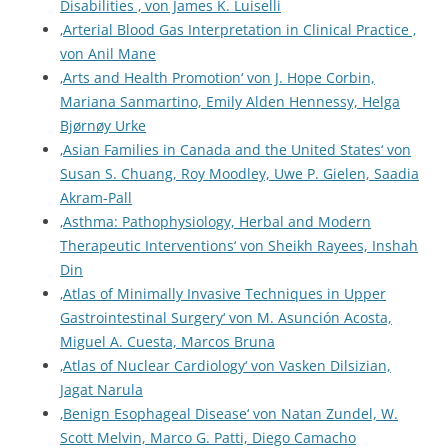
Disabilities ‚ von James K. Luiselli
‚Arterial Blood Gas Interpretation in Clinical Practice ‚
von Anil Mane
‚Arts and Health Promotion‘ von J. Hope Corbin,
Mariana Sanmartino, Emily Alden Hennessy, Helga
Bjørnøy Urke
‚Asian Families in Canada and the United States‘ von
Susan S. Chuang, Roy Moodley, Uwe P. Gielen, Saadia
Akram-Pall
‚Asthma: Pathophysiology, Herbal and Modern
Therapeutic Interventions‘ von Sheikh Rayees, Inshah
Din
‚Atlas of Minimally Invasive Techniques in Upper
Gastrointestinal Surgery‘ von M. Asunción Acosta,
Miguel A. Cuesta, Marcos Bruna
‚Atlas of Nuclear Cardiology‘ von Vasken Dilsizian,
Jagat Narula
‚Benign Esophageal Disease‘ von Natan Zundel, W.
Scott Melvin, Marco G. Patti, Diego Camacho