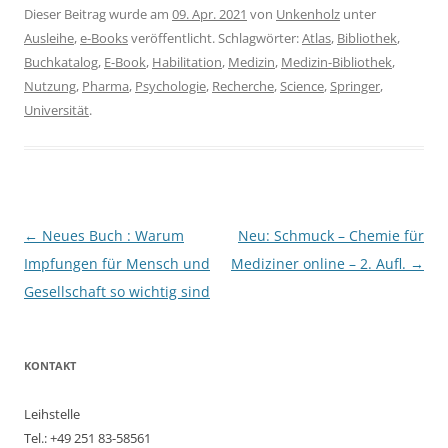
Dieser Beitrag wurde am
09. Apr. 2021
von
Unkenholz
unter
Ausleihe
,
e-Books
veröffentlicht. Schlagwörter:
Atlas
,
Bibliothek
,
Buchkatalog
,
E-Book
,
Habilitation
,
Medizin
,
Medizin-Bibliothek
,
Nutzung
,
Pharma
,
Psychologie
,
Recherche
,
Science
,
Springer
,
Universität
.
Beitragsnavigation
←
Neues Buch : Warum
Neu: Schmuck – Chemie für
Impfungen für Mensch und
Mediziner online – 2. Aufl.
→
Gesellschaft so wichtig sind
KONTAKT
Leihstelle
Tel.: +49 251 83-58561