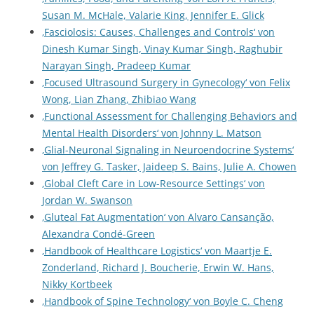
Susan M. McHale, Valarie King, Jennifer E. Glick
‚Fasciolosis: Causes, Challenges and Controls‘ von
Dinesh Kumar Singh, Vinay Kumar Singh, Raghubir
Narayan Singh, Pradeep Kumar
‚Focused Ultrasound Surgery in Gynecology‘ von Felix
Wong, Lian Zhang, Zhibiao Wang
‚Functional Assessment for Challenging Behaviors and
Mental Health Disorders‘ von Johnny L. Matson
‚Glial-Neuronal Signaling in Neuroendocrine Systems‘
von Jeffrey G. Tasker, Jaideep S. Bains, Julie A. Chowen
‚Global Cleft Care in Low-Resource Settings‘ von
Jordan W. Swanson
‚Gluteal Fat Augmentation‘ von Alvaro Cansanção,
Alexandra Condé-Green
‚Handbook of Healthcare Logistics‘ von Maartje E.
Zonderland, Richard J. Boucherie, Erwin W. Hans,
Nikky Kortbeek
‚Handbook of Spine Technology‘ von Boyle C. Cheng