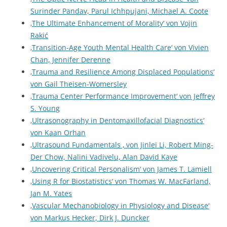
Surinder Pandav, Parul Ichhpujani, Michael A. Coote
‚The Ultimate Enhancement of Morality‘ von Vojin
Rakić
‚Transition-Age Youth Mental Health Care‘ von Vivien
Chan, Jennifer Derenne
‚Trauma and Resilience Among Displaced Populations‘
von Gail Theisen-Womersley
‚Trauma Center Performance Improvement‘ von Jeffrey
S. Young
‚Ultrasonography in Dentomaxillofacial Diagnostics‘
von Kaan Orhan
‚Ultrasound Fundamentals ‚ von Jinlei Li, Robert Ming-
Der Chow, Nalini Vadivelu, Alan David Kaye
‚Uncovering Critical Personalism‘ von James T. Lamiell
‚Using R for Biostatistics‘ von Thomas W. MacFarland,
Jan M. Yates
‚Vascular Mechanobiology in Physiology and Disease‘
von Markus Hecker, Dirk J. Duncker