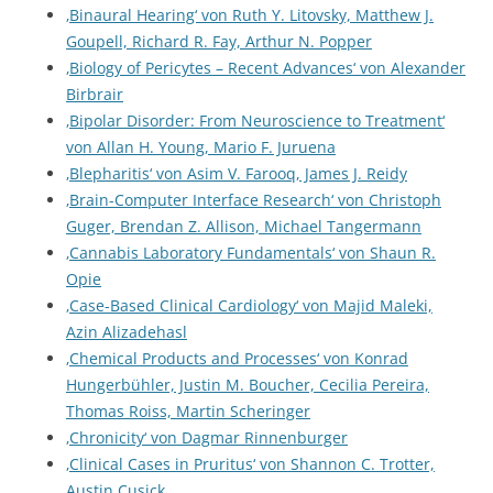
‚Binaural Hearing‘ von Ruth Y. Litovsky, Matthew J.
Goupell, Richard R. Fay, Arthur N. Popper
‚Biology of Pericytes – Recent Advances‘ von Alexander
Birbrair
‚Bipolar Disorder: From Neuroscience to Treatment‘
von Allan H. Young, Mario F. Juruena
‚Blepharitis‘ von Asim V. Farooq, James J. Reidy
‚Brain-Computer Interface Research‘ von Christoph
Guger, Brendan Z. Allison, Michael Tangermann
‚Cannabis Laboratory Fundamentals‘ von Shaun R.
Opie
‚Case-Based Clinical Cardiology‘ von Majid Maleki,
Azin Alizadehasl
‚Chemical Products and Processes‘ von Konrad
Hungerbühler, Justin M. Boucher, Cecilia Pereira,
Thomas Roiss, Martin Scheringer
‚Chronicity‘ von Dagmar Rinnenburger
‚Clinical Cases in Pruritus‘ von Shannon C. Trotter,
Austin Cusick