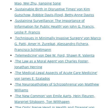
Mao, Wei Zhu, Jianping Song
‚Sustainable Birth in Disruptive Times‘ von Kim
Gutschow, Robbie Davis-Floyd, Betty-Anne Daviss
‚Sustaining Surveillance: The Importance of
Information for Public Health‘ von John G. Francis,
Leslie P. Francis
‚Techniques in Minimally Invasive Surgery‘ von Marco
G. Patti, Amer H. Zureikat, Alessandro Fichera,
Francisco Schlottmann
‚Telemedicine‘ von Dee W. Ford, Shawn R. Valenta
‚The Law as a Moral Agent‘ von Charles Foster,
Jonathan Herring
‚The Medical-Legal Aspects of Acute Care Medicine‘
von James E. Szalados
‚The Neuropathology of Schizophrenia‘ von Matthew
Williams
‚The New Common‘ von Emile Aarts, Hein Fleuren,
Margriet Sitskoorn, Ton Wilthagen
‚The Optic Nerve Head in Health and Disease‘ von