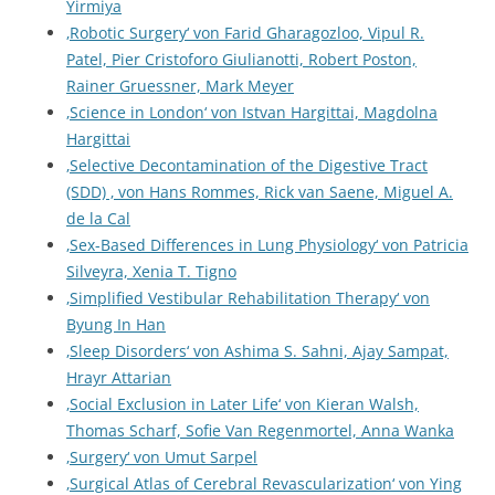
Yirmiya
‚Robotic Surgery‘ von Farid Gharagozloo, Vipul R.
Patel, Pier Cristoforo Giulianotti, Robert Poston,
Rainer Gruessner, Mark Meyer
‚Science in London‘ von Istvan Hargittai, Magdolna
Hargittai
‚Selective Decontamination of the Digestive Tract
(SDD) ‚ von Hans Rommes, Rick van Saene, Miguel A.
de la Cal
‚Sex-Based Differences in Lung Physiology‘ von Patricia
Silveyra, Xenia T. Tigno
‚Simplified Vestibular Rehabilitation Therapy‘ von
Byung In Han
‚Sleep Disorders‘ von Ashima S. Sahni, Ajay Sampat,
Hrayr Attarian
‚Social Exclusion in Later Life‘ von Kieran Walsh,
Thomas Scharf, Sofie Van Regenmortel, Anna Wanka
‚Surgery‘ von Umut Sarpel
‚Surgical Atlas of Cerebral Revascularization‘ von Ying