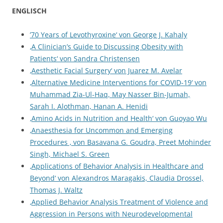
ENGLISCH
’70 Years of Levothyroxine‘ von George J. Kahaly
‚A Clinician’s Guide to Discussing Obesity with
Patients‘ von Sandra Christensen
‚Aesthetic Facial Surgery‘ von Juarez M. Avelar
‚Alternative Medicine Interventions for COVID-19‘ von
Muhammad Zia-Ul-Haq, May Nasser Bin-Jumah,
Sarah I. Alothman, Hanan A. Henidi
‚Amino Acids in Nutrition and Health‘ von Guoyao Wu
‚Anaesthesia for Uncommon and Emerging
Procedures ‚ von Basavana G. Goudra, Preet Mohinder
Singh, Michael S. Green
‚Applications of Behavior Analysis in Healthcare and
Beyond‘ von Alexandros Maragakis, Claudia Drossel,
Thomas J. Waltz
‚Applied Behavior Analysis Treatment of Violence and
Aggression in Persons with Neurodevelopmental