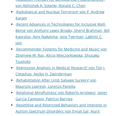
von Abhishek A. Solanki, Ronald C. Chen
‚Radiological and Nuclear Terrorism‘ von P. Andrew
Karam
‚Recent Advances in Technologies for Inclusive Well-
Being‘ von Anthony Lewis Brooks, Sheryl Brahman, Bill
Kapralos, Amy Nakajima, Jane Tyerman, Lakhmi C.
Jain
‚Recommender Systems for Medicine and Music‘ von
Zbigniew W. Ras, Alicja Wieczorkowska, Shusaku
Tsumoto
‚Regression Analysis in Medical Research‘ von Ton J.
Cleophas, Aeilko H. Zwinderman
‚Rehabilitation After Limb Salvage Surgery‘ von
Maurizio Lopresti, Lorenzo Panella
‚Relational Mindfulness‘ von Roberto Aristegui, Javier
Garcia Campayo, Patricio Barriga
‚Repetitive and Restricted Behaviors and Interests in
Autism Spectrum Disorders‘ von Eynat Gal, Nurit