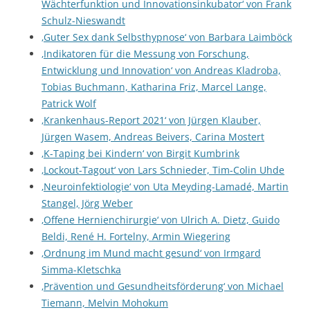
Wächterfunktion und Innovationsinkubator‘ von Frank
Schulz-Nieswandt
‚Guter Sex dank Selbsthypnose‘ von Barbara Laimböck
‚Indikatoren für die Messung von Forschung,
Entwicklung und Innovation‘ von Andreas Kladroba,
Tobias Buchmann, Katharina Friz, Marcel Lange,
Patrick Wolf
‚Krankenhaus-Report 2021‘ von Jürgen Klauber,
Jürgen Wasem, Andreas Beivers, Carina Mostert
‚K-Taping bei Kindern‘ von Birgit Kumbrink
‚Lockout-Tagout‘ von Lars Schnieder, Tim-Colin Uhde
‚Neuroinfektiologie‘ von Uta Meyding-Lamadé, Martin
Stangel, Jörg Weber
‚Offene Hernienchirurgie‘ von Ulrich A. Dietz, Guido
Beldi, René H. Fortelny, Armin Wiegering
‚Ordnung im Mund macht gesund‘ von Irmgard
Simma-Kletschka
‚Prävention und Gesundheitsförderung‘ von Michael
Tiemann, Melvin Mohokum