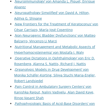
‚Neuroimmunology‘ von Amanda L. Piquet, Enrique
Alvarez
‚Neuropathology Simplified‘ von David A. Hilton,
Aditya G. Shivane
‚New Frontiers for the Treatment of Keratoconus‘ von
César Carriazo, María José Cosentino
‚Non-Neurogenic Bladder Dysfunctions‘ von Matteo
Balzarro, Vincenzo Li Marzi
‚Nutritional Management and Metabolic Aspects of
Hyperhomocysteinemia‘ von Mostafa I. Waly
‚Operative Dictations in Ophthalmology‘ von Eric D.
Rosenberg, Alanna S. Nattis, Richard J. Nattis
‚Organotypic Models in Drug Development‘ von
Monika Schäfer-Korting, Silvya Stuchi Maria-Engler,
Robert Landsiedel
‚Pain Control in Ambulatory Surgery Centers‘ von
Kanishka Rajput, Nalini Vadivelu, Alan David Kaye,
Rinoo Vasant Shah
‚Pathophysiologic Basis of Acid-Base Disorders‘ von