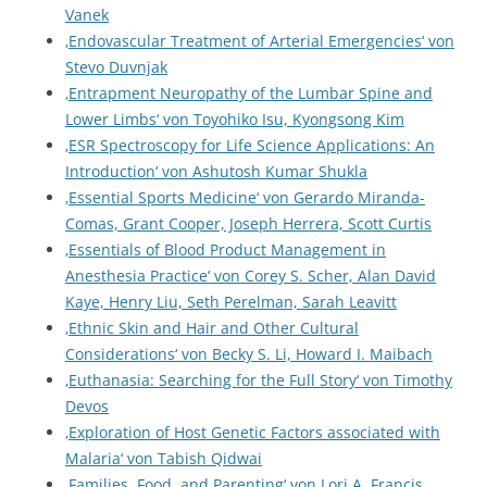
Vanek
‚Endovascular Treatment of Arterial Emergencies‘ von
Stevo Duvnjak
‚Entrapment Neuropathy of the Lumbar Spine and
Lower Limbs‘ von Toyohiko Isu, Kyongsong Kim
‚ESR Spectroscopy for Life Science Applications: An
Introduction‘ von Ashutosh Kumar Shukla
‚Essential Sports Medicine‘ von Gerardo Miranda-
Comas, Grant Cooper, Joseph Herrera, Scott Curtis
‚Essentials of Blood Product Management in
Anesthesia Practice‘ von Corey S. Scher, Alan David
Kaye, Henry Liu, Seth Perelman, Sarah Leavitt
‚Ethnic Skin and Hair and Other Cultural
Considerations‘ von Becky S. Li, Howard I. Maibach
‚Euthanasia: Searching for the Full Story‘ von Timothy
Devos
‚Exploration of Host Genetic Factors associated with
Malaria‘ von Tabish Qidwai
‚Families, Food, and Parenting‘ von Lori A. Francis,