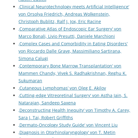
‚Clinical Neurotechnology meets Artificial Intelligence‘
von Orsolya Friedrich, Andreas Wolkenstein,
Christoph Bublitz, Ralf J. Jox, Eric Racine
‚Comparative Atlas of Endoscopic Ear Surgery‘ von
Marco Bonali, Livio Presutti, Daniele Marchioni
‚Complex Cases and Comorbidity in Eating Disorders‘
von Riccardo Dalle Grave, Massimiliano Sartirana,
Simona Calugi
‚Contemporary Bone Marrow Transplantation‘ von
Mammen Chandy, Vivek S. Radhakrishnan, Reghu K.
Sukumaran
‚Cutaneous Lymphomas‘ von Oleg E. Akilov
‚Cutting-edge Vitreoretinal Surgery‘ von Astha Jain, S.
Natarajan, Sandeep Saxena
‚Deconstructing Health Inequity‘ von Timothy A. Carey,
Sara J. Tai, Robert Griffiths
‚Dermato-Oncology Study Guide‘ von Vincent Liu
‚Diagnosis in Otorhinolaryngology‘ von T. Metin