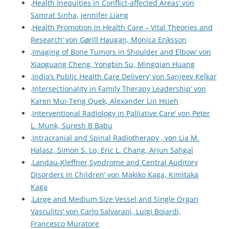
‚Health Inequities in Conflict-affected Areas‘ von
Samrat Sinha, Jennifer Liang
‚Health Promotion in Health Care – Vital Theories and
Research‘ von Gørill Haugan, Monica Eriksson
‚Imaging of Bone Tumors in Shoulder and Elbow‘ von
Xiaoguang Cheng, Yongbin Su, Mingqian Huang
‚India’s Public Health Care Delivery‘ von Sanjeev Kelkar
‚Intersectionality in Family Therapy Leadership‘ von
Karen Mui-Teng Quek, Alexander Lin Hsieh
‚Interventional Radiology in Palliative Care‘ von Peter
L. Munk, Suresh B Babu
‚Intracranial and Spinal Radiotherapy ‚ von Lia M.
Halasz, Simon S. Lo, Eric L. Chang, Arjun Sahgal
‚Landau-Kleffner Syndrome and Central Auditory
Disorders in Children‘ von Makiko Kaga, Kimitaka
Kaga
‚Large and Medium Size Vessel and Single Organ
Vasculitis‘ von Carlo Salvarani, Luigi Boiardi,
Francesco Muratore