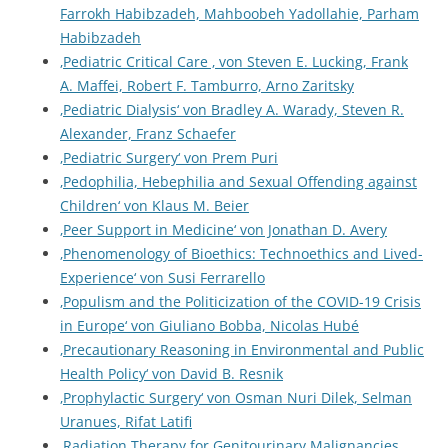
Farrokh Habibzadeh, Mahboobeh Yadollahie, Parham
Habibzadeh
‚Pediatric Critical Care ‚ von Steven E. Lucking, Frank
A. Maffei, Robert F. Tamburro, Arno Zaritsky
‚Pediatric Dialysis‘ von Bradley A. Warady, Steven R.
Alexander, Franz Schaefer
‚Pediatric Surgery‘ von Prem Puri
‚Pedophilia, Hebephilia and Sexual Offending against
Children‘ von Klaus M. Beier
‚Peer Support in Medicine‘ von Jonathan D. Avery
‚Phenomenology of Bioethics: Technoethics and Lived-
Experience‘ von Susi Ferrarello
‚Populism and the Politicization of the COVID-19 Crisis
in Europe‘ von Giuliano Bobba, Nicolas Hubé
‚Precautionary Reasoning in Environmental and Public
Health Policy‘ von David B. Resnik
‚Prophylactic Surgery‘ von Osman Nuri Dilek, Selman
Uranues, Rifat Latifi
‚Radiation Therapy for Genitourinary Malignancies ‚