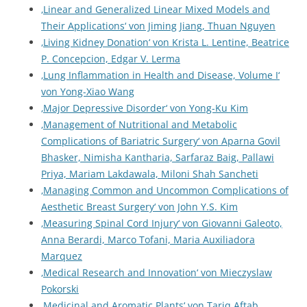
‚Linear and Generalized Linear Mixed Models and
Their Applications‘ von Jiming Jiang, Thuan Nguyen
‚Living Kidney Donation‘ von Krista L. Lentine, Beatrice
P. Concepcion, Edgar V. Lerma
‚Lung Inflammation in Health and Disease, Volume I‘
von Yong-Xiao Wang
‚Major Depressive Disorder‘ von Yong-Ku Kim
‚Management of Nutritional and Metabolic
Complications of Bariatric Surgery‘ von Aparna Govil
Bhasker, Nimisha Kantharia, Sarfaraz Baig, Pallawi
Priya, Mariam Lakdawala, Miloni Shah Sancheti
‚Managing Common and Uncommon Complications of
Aesthetic Breast Surgery‘ von John Y.S. Kim
‚Measuring Spinal Cord Injury‘ von Giovanni Galeoto,
Anna Berardi, Marco Tofani, Maria Auxiliadora
Marquez
‚Medical Research and Innovation‘ von Mieczyslaw
Pokorski
‚Medicinal and Aromatic Plants‘ von Tariq Aftab,