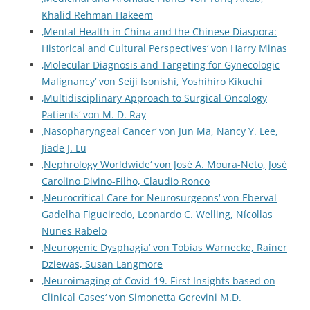
Khalid Rehman Hakeem
‚Mental Health in China and the Chinese Diaspora:
Historical and Cultural Perspectives‘ von Harry Minas
‚Molecular Diagnosis and Targeting for Gynecologic
Malignancy‘ von Seiji Isonishi, Yoshihiro Kikuchi
‚Multidisciplinary Approach to Surgical Oncology
Patients‘ von M. D. Ray
‚Nasopharyngeal Cancer‘ von Jun Ma, Nancy Y. Lee,
Jiade J. Lu
‚Nephrology Worldwide‘ von José A. Moura-Neto, José
Carolino Divino-Filho, Claudio Ronco
‚Neurocritical Care for Neurosurgeons‘ von Eberval
Gadelha Figueiredo, Leonardo C. Welling, Nícollas
Nunes Rabelo
‚Neurogenic Dysphagia‘ von Tobias Warnecke, Rainer
Dziewas, Susan Langmore
‚Neuroimaging of Covid-19. First Insights based on
Clinical Cases‘ von Simonetta Gerevini M.D.