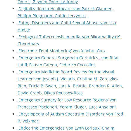
Önerci, Zeynep Önerci Altunay
‚Digitalization in Healthcare‘ von Patrick Glauner,
Philipp Plugmann, Guido Lerzynski
‚Eating Disorders and Child Sexual Abuse‘ von Lisa
Hodge
‚Ecology of Tuberculosis in India‘ von Bikramaditya K.
Choudhary
‚Electronic Fetal Monitoring‘ von Xiaohui Guo
‚Emergency General Surgery in Geriatrics ‚ von Rifat
Latifi, Fausto Catena, Federico Coccolini
‚Emergency Medicine Board Review for the Visual
Learner‘ von Joseph J. Violaris, Cristina M. Zeretzke-
Bien, Tricia B. Swan, Lars K. Beattie, Brandon R. Allen,
David Crabb, Dikea Roussos-Ross
‚Emergency Surgery for Low Resource Regions‘ von
Francesco Piscioneri, Yoram Kluger, Luca Ansaloni
‚Encyclopedia of Autism Spectrum Disorders‘ von Fred
R. Volkmar
‚Endocrine Emergencies‘ von Lynn Loriaux, Chaim