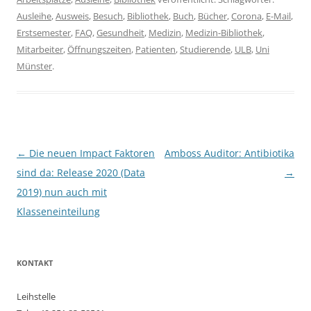
Ausleihe
,
Ausweis
,
Besuch
,
Bibliothek
,
Buch
,
Bücher
,
Corona
,
E-Mail
,
Erstsemester
,
FAQ
,
Gesundheit
,
Medizin
,
Medizin-Bibliothek
,
Mitarbeiter
,
Öffnungszeiten
,
Patienten
,
Studierende
,
ULB
,
Uni
Münster
.
Beitragsnavigation
←
Die neuen Impact Faktoren
Amboss Auditor: Antibiotika
sind da: Release 2020 (Data
→
2019) nun auch mit
Klasseneinteilung
KONTAKT
Leihstelle