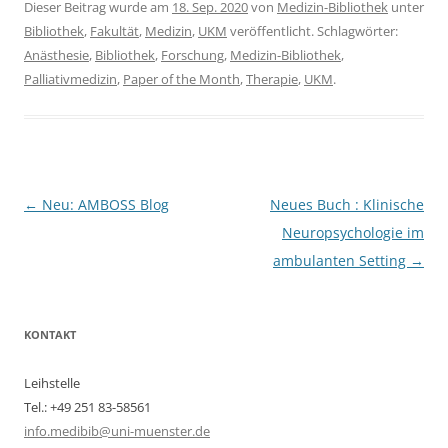
Dieser Beitrag wurde am
18. Sep. 2020
von
Medizin-Bibliothek
unter
Bibliothek
,
Fakultät
,
Medizin
,
UKM
veröffentlicht. Schlagwörter:
Anästhesie
,
Bibliothek
,
Forschung
,
Medizin-Bibliothek
,
Palliativmedizin
,
Paper of the Month
,
Therapie
,
UKM
.
Beitragsnavigation
←
Neu: AMBOSS Blog
Neues Buch : Klinische
Neuropsychologie im
ambulanten Setting
→
KONTAKT
Leihstelle
Tel.: +49 251 83-58561
info.medibib@uni-muenster.de