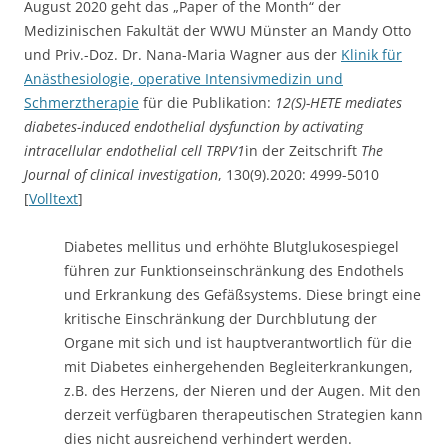
August 2020 geht das „Paper of the Month“ der
Medizinischen Fakultät der WWU Münster an Mandy Otto
und Priv.-Doz. Dr. Nana-Maria Wagner aus der
Klinik für
Anästhesiologie, operative Intensivmedizin und
Schmerztherapie
für die Publikation:
12(S)-HETE mediates
diabetes-induced endothelial dysfunction by activating
intracellular endothelial cell TRPV1
in der Zeitschrift
The
Journal of clinical investigation
, 130(9).2020: 4999-5010
[
Volltext
]
Diabetes mellitus und erhöhte Blutglukosespiegel
führen zur Funktionseinschränkung des Endothels
und Erkrankung des Gefäßsystems. Diese bringt eine
kritische Einschränkung der Durchblutung der
Organe mit sich und ist hauptverantwortlich für die
mit Diabetes einhergehenden Begleiterkrankungen,
z.B. des Herzens, der Nieren und der Augen. Mit den
derzeit verfügbaren therapeutischen Strategien kann
dies nicht ausreichend verhindert werden.