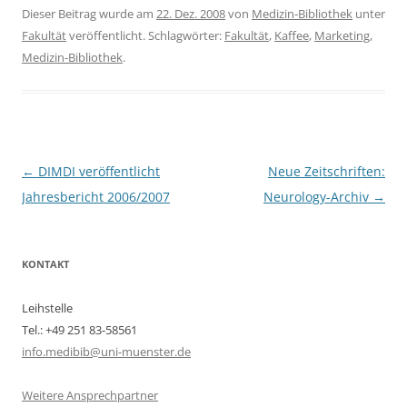
Dieser Beitrag wurde am
22. Dez. 2008
von
Medizin-Bibliothek
unter
Fakultät
veröffentlicht. Schlagwörter:
Fakultät
,
Kaffee
,
Marketing
,
Medizin-Bibliothek
.
Beitragsnavigation
←
DIMDI veröffentlicht
Neue Zeitschriften:
Jahresbericht 2006/2007
Neurology-Archiv
→
KONTAKT
Leihstelle
Tel.: +49 251 83-58561
info.medibib@uni-muenster.de
Weitere Ansprechpartner