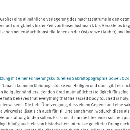
r Große) eine allmähliche Verlagerung des Machtzentrums in den ostm
stadt übrigblieb. In der Zeit von Kaiser Justinian I. bis Herakleios b
schen neuen Machtkonstellationen an der Ostgrenze (Araber) und inn
setzung mit einer erinnerungskulturellen Sakraltopographie SoSe 2026
lass. Danach kommen Kleidungsstücke von Heiligen und dann gibt es noc
nen Reliquienhändlers, der den Grad mutmaßlicher Heiligkeit für seine
e faith believes that everything that the sacred body touched is holy
eliquienwesens: Die tiefe Überzeugung, dass einem Gegenstand eine s
e Wirkweise lässt sich auch für Hl. Orte annehmen, wodurch diese a
anstaltung bilden sollen. Es ist nicht nur die Idee einer solchen pu
ingt häufig auch ein von historischem Interesse geleiteter Drang nach