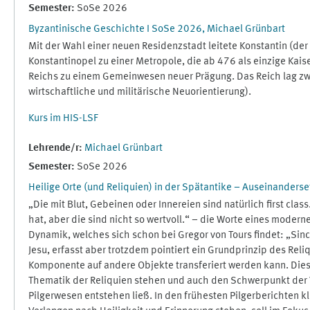
Semester
:
SoSe 2026
Byzantinische Geschichte I SoSe 2026, Michael Grünbart
Mit der Wahl einer neuen Residenzstadt leitete Konstantin (de
Konstantinopel zu einer Metropole, die ab 476 als einzige Kaiser
Reichs zu einem Gemeinwesen neuer Prägung. Das Reich lag zwi
wirtschaftliche und militärische Neuorientierung).
Kurs im HIS-LSF
Lehrende/r:
Michael Grünbart
Semester
:
SoSe 2026
Heilige Orte (und Reliquien) in der Spätantike – Auseinander
„Die mit Blut, Gebeinen oder Innereien sind natürlich first c
hat, aber die sind nicht so wertvoll.“ – die Worte eines moder
Dynamik, welches sich schon bei Gregor von Tours findet: „Sinc
Jesu, erfasst aber trotzdem pointiert ein Grundprinzip des R
Komponente auf andere Objekte transferiert werden kann. Dies
Thematik der Reliquien stehen und auch den Schwerpunkt der Ver
Pilgerwesen entstehen ließ. In den frühesten Pilgerberichten kl