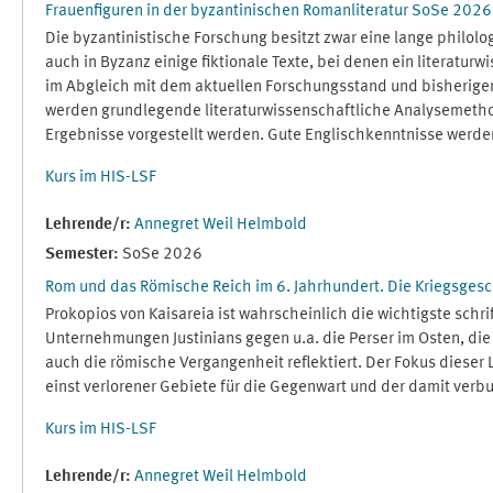
Frauenfiguren in der byzantinischen Romanliteratur SoSe 202
Die byzantinistische Forschung besitzt zwar eine lange philolo
auch in Byzanz einige fiktionale Texte, bei denen ein literatu
im Abgleich mit dem aktuellen Forschungsstand und bisherigen
werden grundlegende literaturwissenschaftliche Analysemethod
Ergebnisse vorgestellt werden. Gute Englischkenntnisse werden
Kurs im HIS-LSF
Lehrende/r:
Annegret Weil Helmbold
Semester
:
SoSe 2026
Rom und das Römische Reich im 6. Jahrhundert. Die Kriegsges
Prokopios von Kaisareia ist wahrscheinlich die wichtigste schr
Unternehmungen Justinians gegen u.a. die Perser im Osten, die 
auch die römische Vergangenheit reflektiert. Der Fokus dieser
einst verlorener Gebiete für die Gegenwart und der damit verb
Kurs im HIS-LSF
Lehrende/r:
Annegret Weil Helmbold