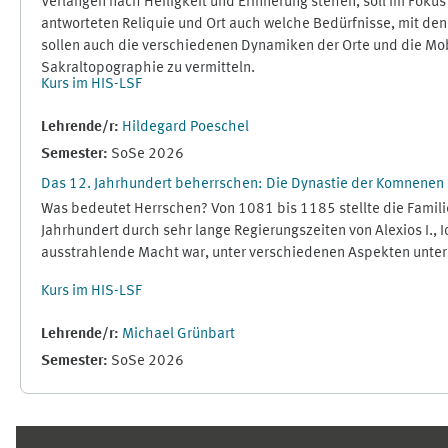
Verlangen nach Heiligkeit und Erinnerung stehen, soll im Fokus stehen: Wie konnte die Pilger*innen durch eine Reliquie und vor allem durch einen Ort teilhaben an Heiligkeit und Gedenken? Wie
antworteten Reliquie und Ort auch welche Bedürfnisse, mit den
sollen auch die verschiedenen Dynamiken der Orte und die Mobi
Sakraltopographie zu vermitteln.
Kurs im HIS-LSF
Lehrende/r:
Hildegard Poeschel
Semester
:
SoSe 2026
Das 12. Jahrhundert beherrschen: Die Dynastie der Komnenen
Was bedeutet Herrschen? Von 1081 bis 1185 stellte die Famili
Jahrhundert durch sehr lange Regierungszeiten von Alexios I., 
ausstrahlende Macht war, unter verschiedenen Aspekten untersuc
Kurs im HIS-LSF
Lehrende/r:
Michael Grünbart
Semester
:
SoSe 2026
Ergänzungsblöcke