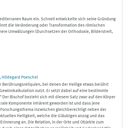
editerranen Raum ein. Schnell entwickelte sich seine Gründung
eginnt die Veränderung oder Transformation des römischen
ere Umwälzungen (Durchsetzen der Orthodoxie, Bilderstreit,
, Hildegard Poeschel
h Berührungsreliquien, bei denen der Heilige etwas berührt
 Gewinnkalkulation nutzt. Er setzt dabei auf eine bestimmte
.“ Der Bischof bezieht sich mit diesem Satz zwar auf den Körper
akrale Komponente inhärent geworden ist und dass jene
ls Forschungsthema inzwischen gleichberechtigt neben der
nktuellen Heiligkeit, welche die Gläubigen anzog und das
 Erinnerung an. Die Relation, in der Orte und Objekte zum