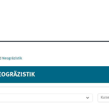
nd Neogräzistik
NEOGRÄZISTIK