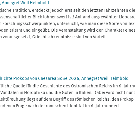
6, Annegret Weil Helmbold
gische Tradition, entdeckt jedoch erst seit den letzten Jahrzehnten 
rwissenschaftlicher Blick lohnenswert ist! Anhand ausgewählter Liebe
 Forschungsschwerpunkten, untersucht, wie man diese Sorte von Texte
en erlernt und eingeübt. Die Veranstaltung wird den Charakter eines
 vorausgesetzt, Griechischkenntnisse sind von Vorteil.
chichte Prokops von Caesarea SoSe 2026, Annegret Weil Helmbold
iftliche Quelle für die Geschichte des Oströmischen Reichs im 6. Jahrh
Vandalen in Nordafrika und die Goten in Italien. Dabei wird nicht nur
 Lektüreübung liegt auf dem Begriff des römischen Reichs, den Proko
undenen Frage nach der römischen Identität im 6. Jahrhundert.