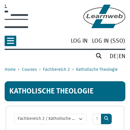
Skip to main content
LOG IN
LOG IN (SSO)
DE
EN
Home
Courses
Fachbereich 2
Katholische Theologie
KATHOLISCHE THEOLOGIE
Search courses
Course categories
Search cour