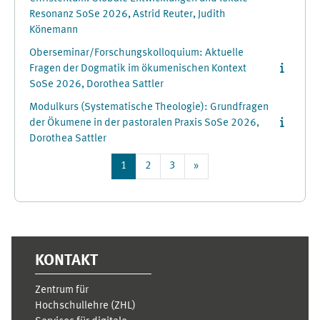
Resonanz SoSe 2026, Astrid Reuter, Judith
Könemann
Oberseminar/Forschungskolloquium: Aktuelle
Fragen der Dogmatik im ökumenischen Kontext
SoSe 2026, Dorothea Sattler
Modulkurs (Systematische Theologie): Grundfragen
der Ökumene in der pastoralen Praxis SoSe 2026,
Dorothea Sattler
Page 1
Page 2
Page 3
Next page
1
2
3
»
Supplementary blocks
KONTAKT
Zentrum für
Hochschullehre (ZHL)