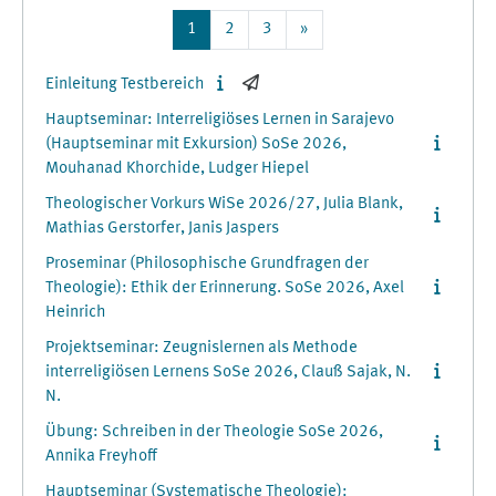
Page 1
Page 2
Page 3
Next page
1
2
3
»
Einleitung Testbereich
Hauptseminar: Interreligiöses Lernen in Sarajevo
(Hauptseminar mit Exkursion) SoSe 2026,
Mouhanad Khorchide, Ludger Hiepel
Theologischer Vorkurs WiSe 2026/27, Julia Blank,
Mathias Gerstorfer, Janis Jaspers
Proseminar (Philosophische Grundfragen der
Theologie): Ethik der Erinnerung. SoSe 2026, Axel
Heinrich
Projektseminar: Zeugnislernen als Methode
interreligiösen Lernens SoSe 2026, Clauß Sajak, N.
N.
Übung: Schreiben in der Theologie SoSe 2026,
Annika Freyhoff
Hauptseminar (Systematische Theologie):