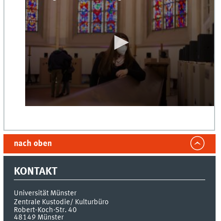
0
seconds
of
0
seconds
nach oben
KONTAKT
Universität Münster
Zentrale Kustodie/ Kulturbüro
Robert-Koch-Str. 40
48149
Münster