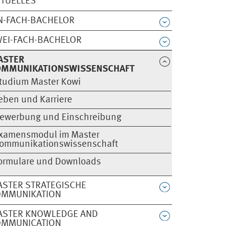
TUELLES
N-FACH-BACHELOR
EI-FACH-BACHELOR
ASTER
OMMUNIKATIONSWISSENSCHAFT
tudium Master Kowi
eben und Karriere
ewerbung und Einschreibung
xamensmodul im Master
ommunikationswissenschaft
ormulare und Downloads
STER STRATEGISCHE
OMMUNIKATION
ASTER KNOWLEDGE AND
OMMUNICATION