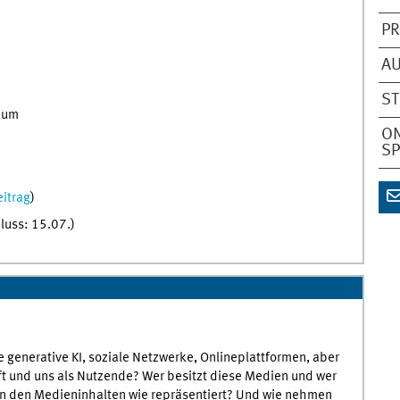
P
A
S
dium
ON
S
itrag
)
uss: 15.07.)
generative KI, soziale Netzwerke, Onlineplattformen, aber
ft und uns als Nutzende? Wer besitzt diese Medien und wer
in den Medieninhalten wie repräsentiert? Und wie nehmen