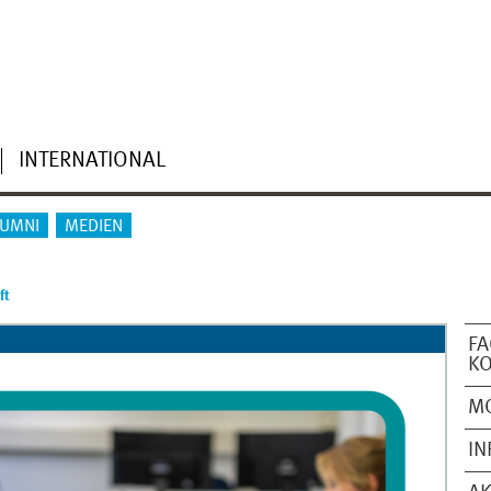
INTERNATIONAL
LUMNI
MEDIEN
ft
FA
K
M
IN