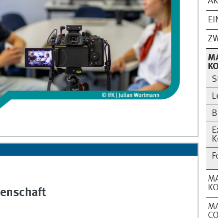
AK
EI
ZW
M
K
S
L
B
E
K
F
MA
K
enschaft
M
C