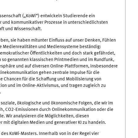
senschaft („KoWi“) entwickeln Studierende ein
er und kommunikativer Prozesse in unterschiedlichsten
aft und Wissenschaft.
ben, sie haben mitunter Einfluss auf unser Denken, Fühlen
se Medienrealitäten und Mediensysteme beständig:
demokratischer Öffentlichkeiten und doch stark gefährdet,
en so genannten klassischen Printmedien und im Rundfunk,
nesphäre und auf diversen Online-Plattformen, insbesondere
nlinekommunikation gehen zentrale Impulse für die
ue Chancen für die Schaffung und Mobilisierung von
tion und im Online-Aktivismus, und tragen zugleich zu
.
 soziale, ökologische und ökonomische Folgen, die wir im
ch, CO2-Emissionen durch Onlinekommunikation oder die
le. Wir analysieren die Möglichkeiten, diesen
mit digitalen Medien und generativer KI zu handeln.
des KoWi-Masters. Innerhalb von in der Regel vier