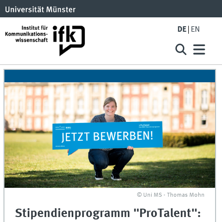
DE
EN
© Uni MS - Thomas Mohn
Stipendienprogramm "ProTalent":