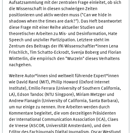
Aufsatzsammlung mit der zentralen Frage einleitet, ob sich
die Wissenschaft in diesen schwierigen Zeiten
positionieren und aktiv werden muss ("Can we hide in
shadows when the times are dark?"). Das Heft beantwortet
diese Frage mit einer Reihe aktueller Studien und
theoretischer Arbeiten zu Mis- und Desinformation, Hate
Speech und unziviler Partizipation. Letztere steht im
Zentrum des Beitrags der IfK-Wissenschaftler*innen Lena
Frischlich, Tim Schatto-Eckrodt, Svenja Boberg und Florian
Wintterlin, die empirisch den "Wurzeln" dieses Verhaltens
nachgehen.
Weitere Autor*innen sind weltweit führende Expert*innen
wie David Rand (MIT), Philip Howard (Oxford Internet
Institute), Emilio Ferrara (University of Southern California,
LA), Edson Tandoc (NTU Singpore), Miriam Metzger und
Andrew Flanagin (University of California, Santa Barbara),
um nur einige zu nennen. Ihre Arbeiten werden durch
Kommentare begleitet, die vom derzeitigen Präsidenten
der International Communication Association (ICA), Claes
de Vreese (ASCOR, Universität Amsterdam), und dem
Editor des Fachjournals Digital Journalism, Oscar Westlund