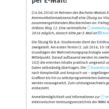
per E-Mail!
(14.06.2016)
Im Rahmen des Bachelor-Moduls All
Kommunikationswissenschaft eine Übung zur Visu
zusammengehörenden Blockterminen an: Freitag, d
Orléans-Ring 12. Eine verbindliche
Anmeldung 
2016 möglich, danach bitte per E-Mail an
Ann
Die Übung für B.A.-Studierende dient der Erhöhu
zweigeteilt. Am ersten Termin (1. Juli 2016, 10-
Grundlagen der Wahrnehmungspsychologie sowie d
Mittelpunkt. Darauf aufbauend werden im zweiten
102) die erlernten Inhalte praktisch umgesetzt u
Daten selbständig übertragen. Die
Dozentin A
nach Komplexität und Anspruch vor – angefange
Grafiken bis hin zu selbstprogrammierten Datena
werden vorausgesetzt. Zum Leistungsnachweis geh
einbezieht.
Anmeldemöglichkeit und Informationen zur
Ve
elektronischen Vorlesungsverzeichnis der WWU 