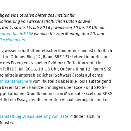
gemeine Studien bietet das Institut für
alisierung von wissenschaftlichen Daten an zwei
er 1. sowie 15. Juli 2016 jeweils von 10 bis 18 Uhr am
über das HIS LSF
ist noch bis zum Montag, den 20. Juni
ika Hamachers
.
ng wissenschaftstheoretischer Kompetenz und ist inhaltlich
18 Uhr, Orléans-Ring 12, Raum SRZ 17) stehen theoretische
es Erzeugens visueller Evidenz („Tufte-Konzept“) im
 Teil (15. Juli 2016, 10-18 Uhr, Orléans-Ring 12, Raum SRZ
nd mittels unterschiedlicher (Software-)Tools auf echte
nnika Hamachers
vom IfK stellt dabei alle Tools aufsteigend
n bei einfachen Handzeichnungen über Excel- und SPSS-
pplikationen. Grundkenntnisse in Microsoft-Excel und SPSS
ört ein Essay, der die erlernten Visualisierungstechniken
ranstaltung „Visualisierung von Daten“
finden sich im
Münster.