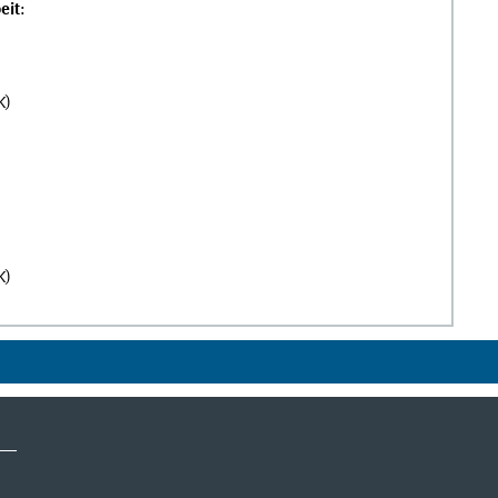
eit
:
K)
K)