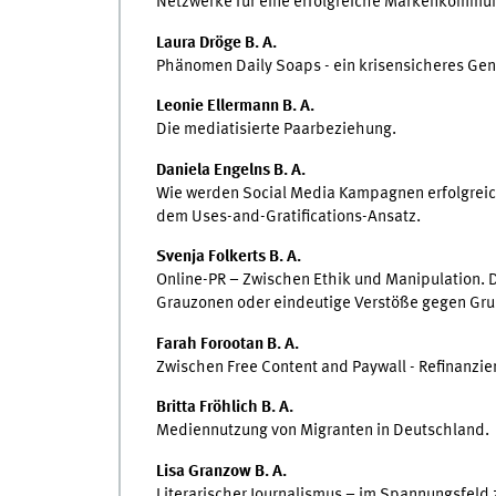
Netzwerke für eine erfolgreiche Markenkommu
Laura Dröge B. A.
Phänomen Daily Soaps - ein krisensicheres Genr
Leonie Ellermann B. A.
Die mediatisierte Paarbeziehung.
Daniela Engelns B. A.
Wie werden Social Media Kampagnen erfolgreic
dem Uses-and-Gratifications-Ansatz.
Svenja Folkerts B. A.
Online-PR – Zwischen Ethik und Manipulation. 
Grauzonen oder eindeutige Verstöße gegen Gru
Farah Forootan B. A.
Zwischen Free Content and Paywall - Refinanzie
Britta Fröhlich B. A.
Mediennutzung von Migranten in Deutschland.
Lisa Granzow B. A.
Literarischer Journalismus – im Spannungsfeld z