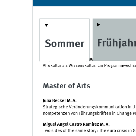
Frühjah
Sommer
Dr. phil.
Dr. phil. Natasha A. Kelly M. A.
Afrokultur als Wissenskultur. Ein Programmwechse
Master of Arts
Julia Becker M. A.
Strategische Veränderungskommunikation in Un
Kompetenzen von Führungskräften in Change P
Miguel Angel Castro Ramírez M. A.
Two sides of the same story: The euro crisis in