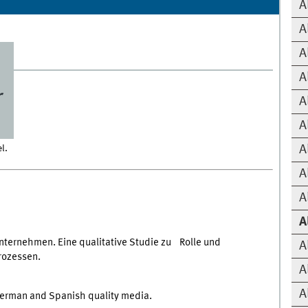
A
A
A
A
r
A
A
l.
A
A
A
A
ternehmen. Eine qualitative Studie zu Rolle und
A
rozessen.
A
A
 German and Spanish quality media.