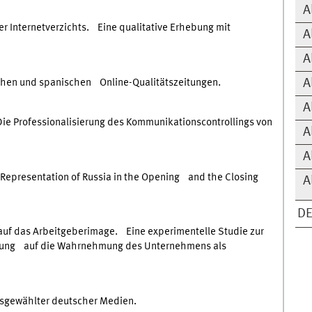
A
r Internetverzichts. Eine qualitative Erhebung mit
A
A
A
utschen und spanischen Online-Qualitätszeitungen.
A
e Professionalisierung des Kommunikationscontrollings von
A
A
 Representation of Russia in the Opening and the Closing
A
DE
 auf das Arbeitgeberimage. Eine experimentelle Studie zur
ttung auf die Wahrnehmung des Unternehmens als
ausgewählter deutscher Medien.