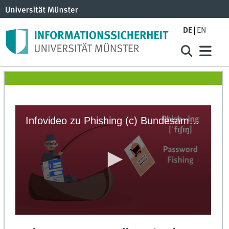
DE
EN
Infovideo zu Phishing (c) Bundesamt für Informationssicherheit
0
seconds