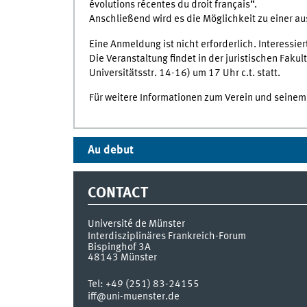
évolutions récentes du droit français“.
Anschließend wird es die Möglichkeit zu einer a
Eine Anmeldung ist nicht erforderlich. Interessie
Die Veranstaltung findet in der juristischen Faku
Universitätsstr. 14-16) um 17 Uhr c.t. statt.
Für weitere Informationen zum Verein und seine
Au debut
CONTACT
Université de Münster
Interdisziplinäres Frankreich-Forum
Bispinghof 3A
48143
Münster
Tel:
+49 (251) 83-24155
iff@uni-muenster.de