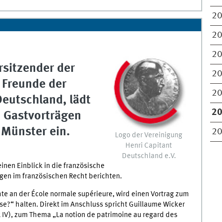
2
2
2
rsitzender der
2
 Freunde der
2
Deutschland, lädt
2
 Gastvorträgen
 Münster ein.
2
Logo der Vereinigung
Henri Capitant
Deutschland e.V.
inen Einblick in die französische
ngen im französischen Recht berichten.
hte an der École normale supérieure, wird einen Vortrag zum
ise?“ halten. Direkt im Anschluss spricht Guillaume Wicker
IV), zum Thema „La notion de patrimoine au regard des