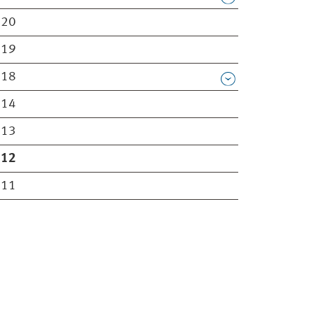
020
019
018
014
013
012
011