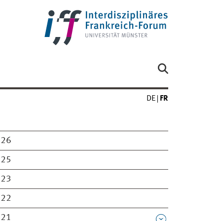
DE
FR
026
025
023
022
021